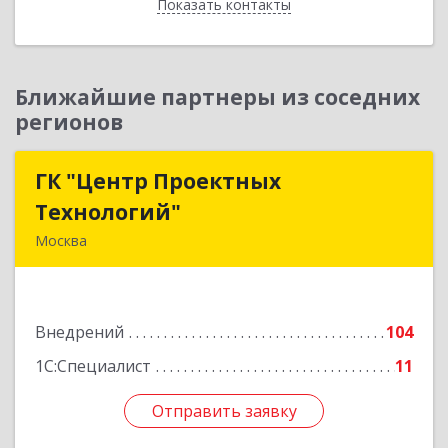
Показать контакты
Назад
Ближайшие партнеры из соседних
регионов
ГК "Центр Проектных
ГК "Центр Проектных
Технологий"
Технологий"
Москва
117570, Москва г, Красного Маяка ул, дом №
15А, строение 1, Э Подвал П I Ч К 3, оф.36
Внедрений
104
Подробнее
1С:Специалист
11
Отправить заявку
Отправить заявку