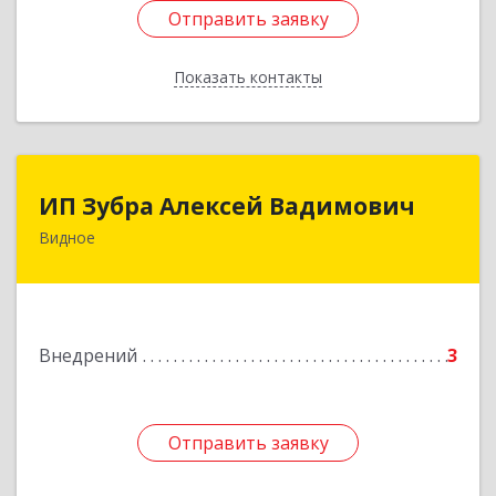
Отправить заявку
Отправить заявку
Показать контакты
Назад
ИП Зубра Алексей Вадимович
ИП Зубра Алексей Вадимович
Видное
142700, Московская обл, Ленинский р-н,
Видное г, Березовая ул, дом № 9, пом.31
Подробнее
Внедрений
3
Отправить заявку
Отправить заявку