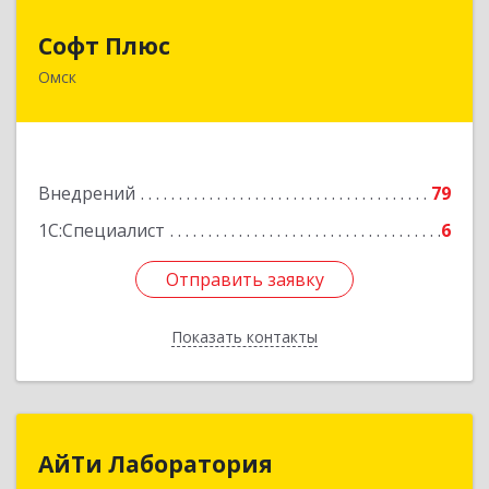
Софт Плюс
Софт Плюс
Омск
644070, Омская обл, Омск г, Лермонтова ул,
дом № 81, оф.230
Подробнее
Внедрений
79
1С:Специалист
6
Отправить заявку
Отправить заявку
Показать контакты
Назад
АйТи Лаборатория
АйТи Лаборатория