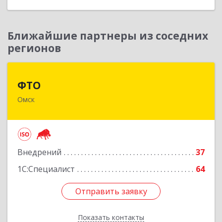
Назад
Ближайшие партнеры из соседних
регионов
ФТО
ФТО
Омск
644042, Омская обл, Омск г, Карла Маркса пр-
кт, дом № 18, корпус 28, оф.502
Подробнее
Внедрений
37
1С:Специалист
64
Отправить заявку
Отправить заявку
Показать контакты
Назад