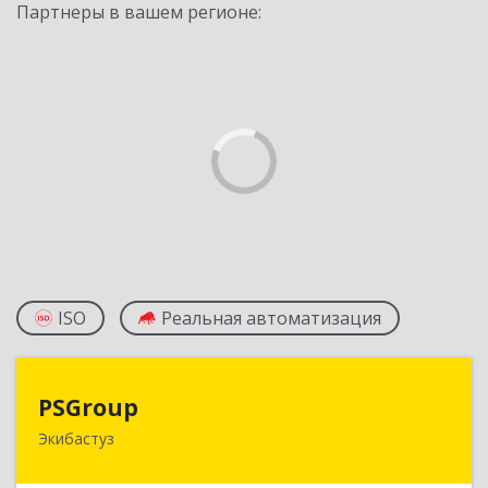
Партнеры в вашем регионе:
ISO
Реальная автоматизация
PSGroup
PSGroup
Экибастуз
КАЗАХСТАН, 141200, Павлодарская обл.,
Экибастуз г., Горняков, дом № 14, к.85