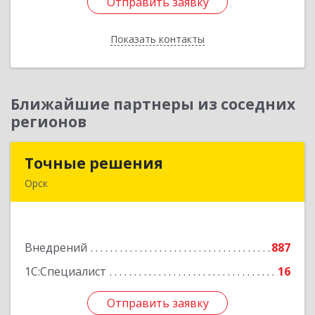
Отправить заявку
Отправить заявку
Показать контакты
Назад
Ближайшие партнеры из соседних
регионов
Точные решения
Точные решения
Орск
462403, Оренбургская обл, Орск г,
Краматорская ул, дом № 2Б, пом.3, этаж 1, офис
2
Внедрений
887
Подробнее
1С:Специалист
16
Отправить заявку
Отправить заявку