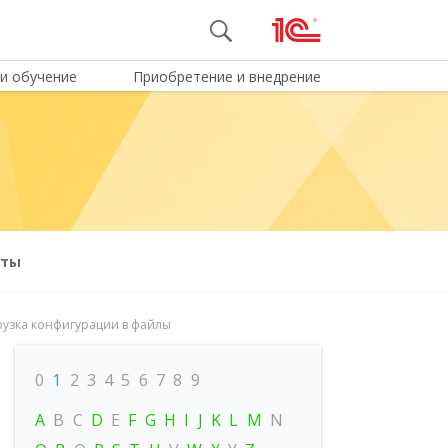
и обучение
Приобретение и внедрение
оты
грузка конфигурации в файлы
0
1
2
3
4
5
6
7
8
9
A
B
C
D
E
F
G
H
I
J
K
L
M
N