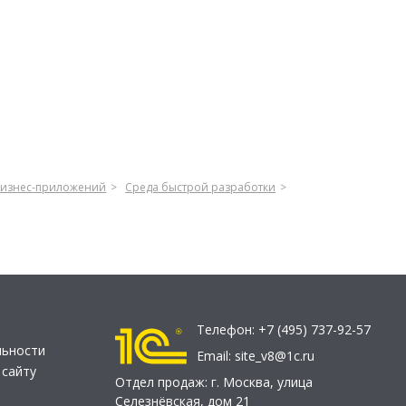
бизнес-приложений
Среда быстрой разработки
Телефон:
+7 (495) 737-92-57
льности
Email:
site_v8@1c.ru
 сайту
Отдел продаж:
г. Москва
,
улица
Селезнёвская, дом 21