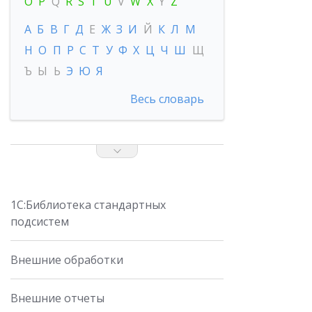
O
P
Q
R
S
T
U
V
W
X
Y
Z
А
Б
В
Г
Д
Е
Ж
З
И
Й
К
Л
М
Н
О
П
Р
С
Т
У
Ф
Х
Ц
Ч
Ш
Щ
Ъ
Ы
Ь
Э
Ю
Я
Весь словарь
1С:Библиотека стандартных
подсистем
Внешние обработки
Внешние отчеты