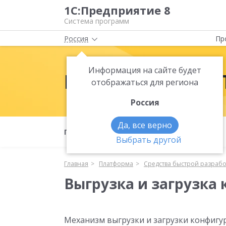
1С:Предприятие 8
Система программ
Россия
Пр
Информация на сайте будет
Платформа 1С:
отображаться для региона
Россия
Да, все верно
Полезные материалы
Что нового
Выбрать другой
Главная
Платформа
Средства быстрой разраб
Выгрузка и загрузка
Механизм выгрузки и загрузки конфигу