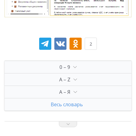
2
0 – 9
A – Z
А – Я
Весь словарь