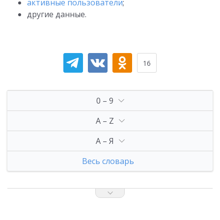
активные пользователи
;
другие данные.
16
0 – 9
A – Z
А – Я
Весь словарь