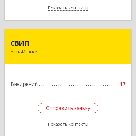
Показать контакты
Назад
СВИП
СВИП
Усть-Илимск
666685, Иркутская обл, Усть-Илимск г,
Энтузиастов ул, дом № 5, оф.1
Подробнее
Внедрений
17
Отправить заявку
Отправить заявку
Показать контакты
Назад