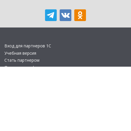
Вход для партнеров 1С
Учебная версия
Стать партнером
Политика конфиденциальности
Замечания по сайту
Другие сайты
Телефон:
+7 (495) 737-92-57
Email:
site_v8@1c.ru
Отдел продаж:
г. Москва
,
улица Селезнёвская, дом 21