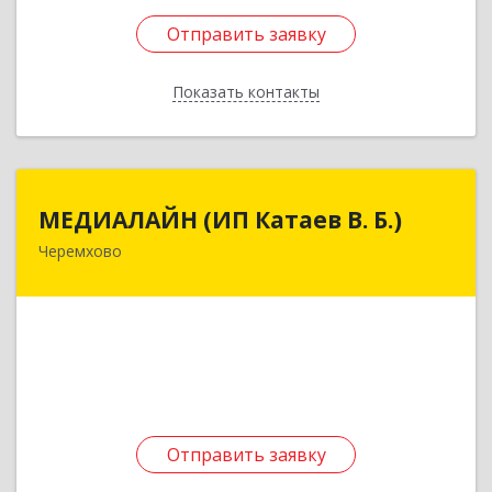
Отправить заявку
Отправить заявку
Показать контакты
Назад
МЕДИАЛАЙН (ИП Катаев В. Б.)
МЕДИАЛАЙН (ИП Катаев В. Б.)
Черемхово
665413, Иркутская обл, Черемхово г, Ленина ул,
дом № 5, оф.328
Подробнее
Отправить заявку
Отправить заявку