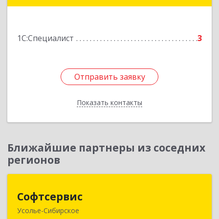
Подробнее
1С:Специалист
3
Отправить заявку
Отправить заявку
Показать контакты
Назад
Ближайшие партнеры из соседних
регионов
Софтсервис
Софтсервис
Усолье-Сибирское
665451, Иркутская обл, Усолье-Сибирское г,