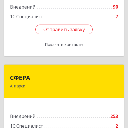
Внедрений
90
1С:Специалист
7
Отправить заявку
Отправить заявку
Показать контакты
Назад
СФЕРА
СФЕРА
Ангарск
665816, Иркутская обл, Ангарск г, 177-й кв-л,
дом № 6, оф.159
Подробнее
Внедрений
253
1С:Специалист
2