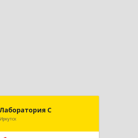
Лаборатория С
Лаборатория С
Иркутск
664003, Иркутская обл, Иркутск г,
Литвинова ул, дом № 4, оф.21