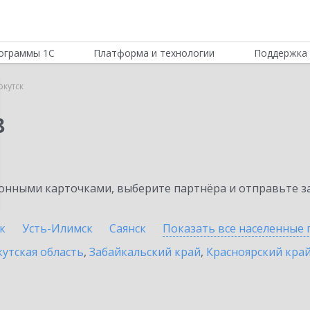
ограммы 1С
Платформа и технологии
Поддержка 
ркутск
8
нными карточками, выберите партнёра и отправьте за
к
Усть-Илимск
Саянск
Показать все населенные
утская область
,
Забайкальский край
,
Красноярский кра