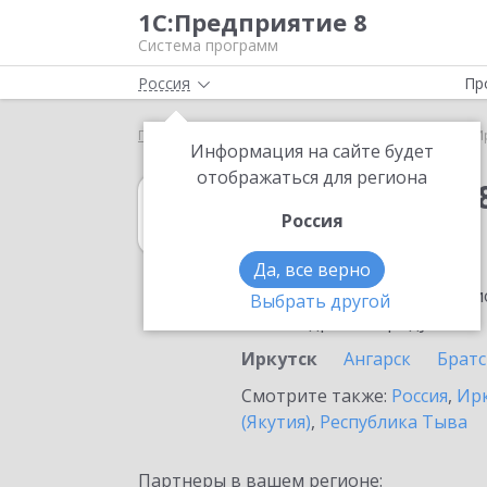
1С:Предприятие 8
Система программ
Россия
Пр
Главная
1С:Упрощенка 8
Выбор партнёра
И
Информация на сайте будет
отображаться для региона
1С:Упрощенка 
Россия
в Иркутске
Да, все верно
Ознакомьтесь с информацио
Выбрать другой
или внедрение продукта.
Иркутск
Ангарск
Братс
Смотрите также:
Россия
,
Ирк
(Якутия)
,
Республика Тыва
Партнеры в вашем регионе: