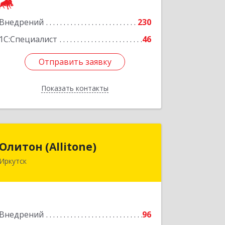
Подробнее
Внедрений
230
1С:Специалист
46
Отправить заявку
Отправить заявку
Показать контакты
Назад
Олитон (Allitone)
Олитон (Allitone)
Иркутск
664009, Иркутская обл, Иркутск г,
Ширямова ул, дом № 32, этаж 3, офис
9
Подробнее
Внедрений
96