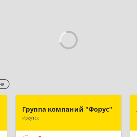
ия
к
Группа компаний "Форус"
Группа компаний "Форус"
Иркутск
,
664007, Иркутская обл, Иркутск г,
,
Ямская ул, дом № 1, корпус 1, оф.1
0