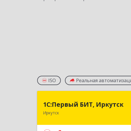
ISO
Реальная автоматизац
1С:Первый БИТ, Иркутс
1С:Первый БИТ, Иркутск
Иркутск
664007, Иркутская обл, Иркутск г
Декабрьских Событий ул, дом № 125
оф.50