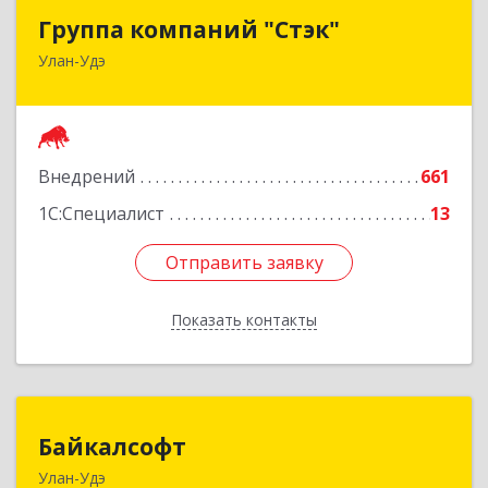
Группа компаний "Стэк"
Группа компаний "Стэк"
Улан-Удэ
670000, Бурятия Респ, Улан-Удэ г, Советская ул,
дом № 25
Подробнее
Внедрений
661
1С:Специалист
13
Отправить заявку
Отправить заявку
Показать контакты
Назад
Байкалсофт
Байкалсофт
Улан-Удэ
670034, Бурятия Респ, Улан-Удэ г, Революции