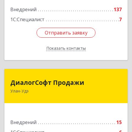
Подробнее
Внедрений
137
1С:Специалист
7
Отправить заявку
Отправить заявку
Показать контакты
Назад
ДиалогСофт Продажи
ДиалогСофт Продажи
Улан-Удэ
670000, Бурятия Респ, Улан-Удэ г, Борсоева ул,
дом № 7а, оф.208
Подробнее
Внедрений
15