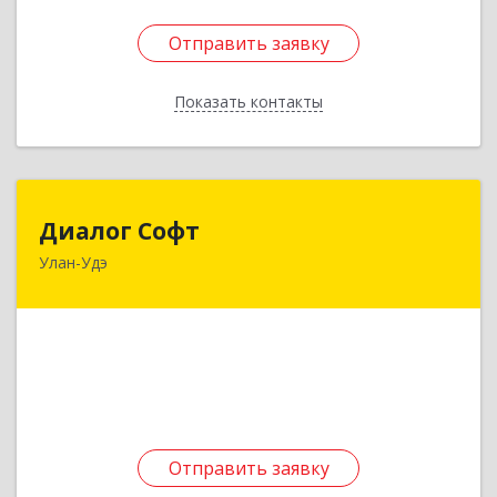
Отправить заявку
Отправить заявку
Показать контакты
Назад
Диалог Софт
Диалог Софт
Улан-Удэ
670033, Бурятия Респ, Улан-Удэ г,
Краснофлотская ул, дом № 28, кв.27
Подробнее
Отправить заявку
Отправить заявку