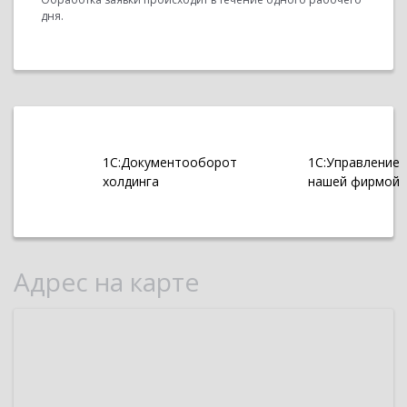
дня.
1С:Документооборот
1С:Управление
холдинга
нашей фирмой
Адрес на карте