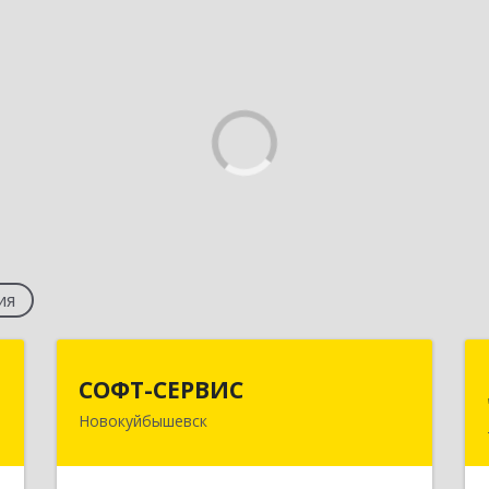
ия
9
СОФТ-СЕРВИС
СОФТ-СЕРВИС
Новокуйбышевск
,
446206, Самарская обл,
1
Новокуйбышевск г, Островского ул,
дом № 17А 12, оф.47