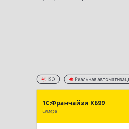
ISO
Реальная автоматизац
1С:Франчайзи КБ9
1С:Франчайзи КБ99
Самара
443011, Самарская обл, Самара г
Ново-Садовая ул, дом № 271, оф.21