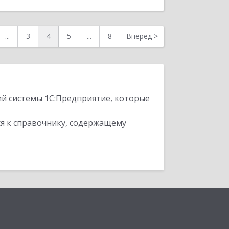
...
3
4
5
...
8
Вперед
>
ий системы 1С:Предприятие, которые
я к справочнику, содержащему