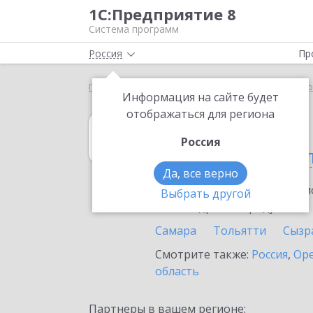
1С:Предприятие 8
Система программ
Россия
Пр
Главная
1С:Управление торговлей 8
Выбор пар
Информация на сайте будет
отображаться для региона
1С:Управление 
Россия
в Самарской об
Да, все верно
Ознакомьтесь с информацио
Выбрать другой
или внедрение продукта.
Самара
Тольятти
Сызр
Смотрите также:
Россия
,
Оре
область
Партнеры в вашем регионе: