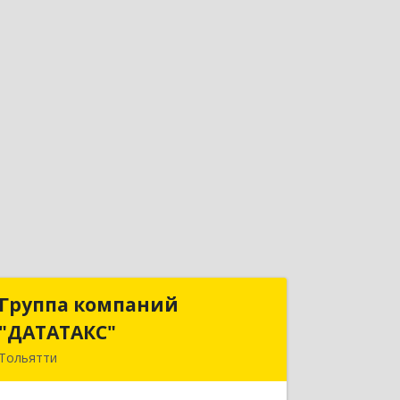
Группа компаний
Группа компаний
"ДАТАТАКС"
"ДАТАТАКС"
Тольятти
445045, Самарская обл, Тольятти г,
Ярославская ул, дом № 12 офис 28