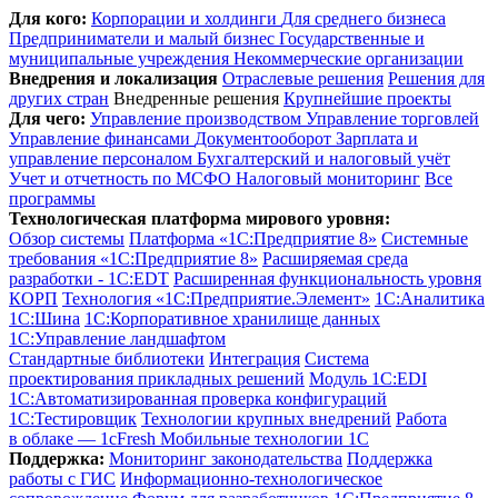
Для кого:
Корпорации и холдинги
Для среднего бизнеса
Предприниматели и малый бизнес
Государственные и
муниципальные учреждения
Некоммерческие организации
Внедрения и локализация
Отраслевые решения
Решения для
других стран
Внедренные решения
Крупнейшие проекты
Для чего:
Управление производством
Управление торговлей
Управление финансами
Документооборот
Зарплата и
управление персоналом
Бухгалтерский и налоговый учёт
Учет и отчетность по МСФО
Налоговый мониторинг
Все
программы
Технологическая платформа мирового уровня:
Обзор системы
Платформа «1С:Предприятие 8»
Системные
требования «1С:Предприятие 8»
Расширяемая среда
разработки - 1C:EDT
Расширенная функциональность уровня
КОРП
Технология «1С:Предприятие.Элемент»
1C:Аналитика
1С:Шина
1С:Корпоративное хранилище данных
1С:Управление ландшафтом
Стандартные библиотеки
Интеграция
Система
проектирования прикладных решений
Модуль 1C:EDI
1С:Автоматизированная проверка конфигураций
1С:Тестировщик
Технологии крупных внедрений
Работа
в облаке — 1cFresh
Мобильные технологии 1С
Поддержка:
Мониторинг законодательства
Поддержка
работы с ГИС
Информационно-технологическое