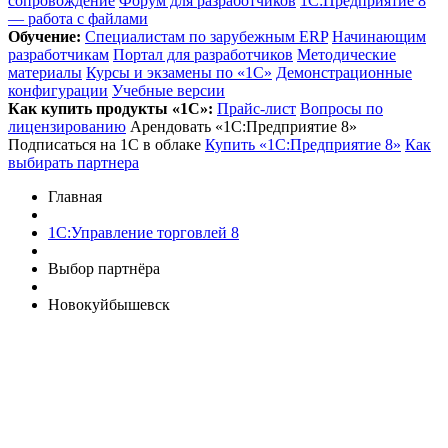
сопровождение
Форум для разработчиков
1С:Предприятие 8
— работа с файлами
Обучение:
Cпециалистам по зарубежным ERP
Начинающим
разработчикам
Портал для разработчиков
Методические
материалы
Курсы и экзамены по «1С»
Демонстрационные
конфигурации
Учебные версии
Как купить продукты «1С»:
Прайс-лист
Вопросы по
лицензированию
Арендовать «1С:Предприятие 8»
Подписаться на 1С в облаке
Купить «1С:Предприятие 8»
Как
выбирать партнера
Главная
1С:Управление торговлей 8
Выбор партнёра
Новокуйбышевск