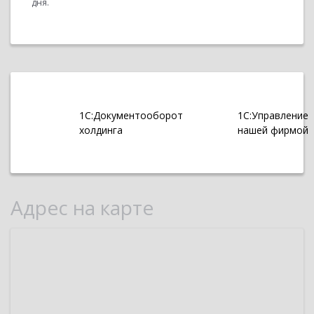
дня.
1С:Документооборот
1С:Управление
холдинга
нашей фирмой
Адрес на карте