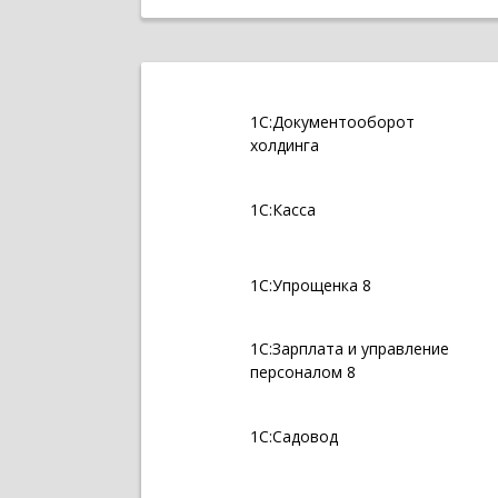
1С:Документооборот
холдинга
1С:Касса
1С:Упрощенка 8
1С:Зарплата и управление
персоналом 8
1С:Садовод