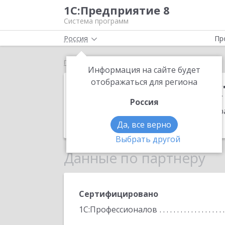
1С:Предприятие 8
Система программ
Россия
Пр
Главная
Информпроект
Информация на сайте будет
Информпроек
отображаться для региона
Россия
Адрес:
443013, Самарская обл, Самара
Телефон:
(846) 270-2700
Да, все верно
Выбрать другой
Данные по партнеру
Сертифицировано
1С:Профессионалов