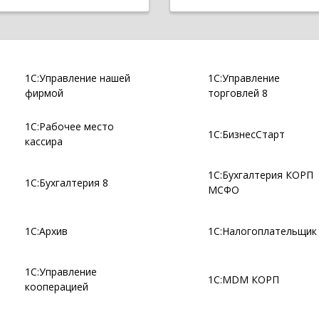
1С:Управление нашей
1С:Управление
фирмой
торговлей 8
1С:Рабочее место
1С:БизнесСтарт
кассира
1С:Бухгалтерия КОРП
1С:Бухгалтерия 8
МСФО
1С:Архив
1С:Налогоплательщик
1С:Управление
1С:MDM КОРП
кооперацией