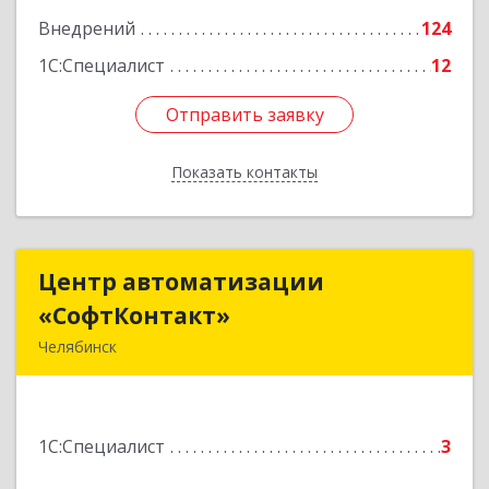
Внедрений
124
1С:Специалист
12
Отправить заявку
Отправить заявку
Показать контакты
Назад
Центр автоматизации
Центр автоматизации
«СофтКонтакт»
«СофтКонтакт»
Челябинск
454030, Челябинская обл, Челябинск г, Клайна
ул, дом № 7, кв.43
1С:Специалист
3
Подробнее