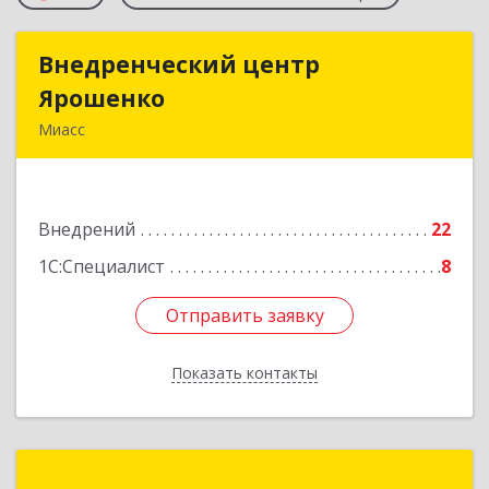
Внедренческий центр
Внедренческий центр
Ярошенко
Ярошенко
Миасс
456300, Челябинская обл, Миасс г, Романенко
ул, дом № 97
Внедрений
22
Подробнее
1С:Специалист
8
Отправить заявку
Отправить заявку
Показать контакты
Назад
ИТС