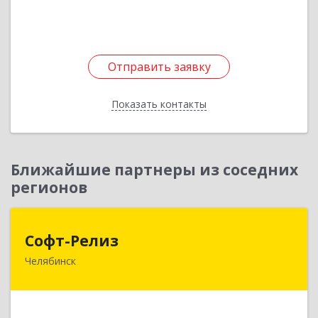
Отправить заявку
Отправить заявку
Показать контакты
Назад
Ближайшие партнеры из соседних
регионов
Софт-Релиз
Софт-Релиз
Челябинск
454014, Челябинская обл, Челябинск г,
Солнечная ул, дом № 7, оф.309
Подробнее