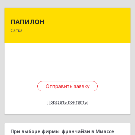
ПАПИЛОН
ПАПИЛОН
Сатка
456910, Челябинская обл, Саткинский р-н,
Сатка г, Индустриальная ул, дом № 18
Подробнее
Отправить заявку
Отправить заявку
Показать контакты
Назад
При выборе фирмы-франчайзи в Миассе