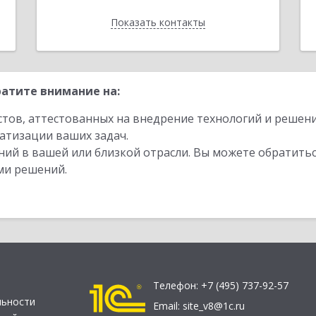
Показать контакты
Назад
атите внимание на:
стов, аттестованных на внедрение технологий и решен
атизации ваших задач.
ий в вашей или близкой отрасли. Вы можете обратитьс
ми решений.
Телефон:
+7 (495) 737-92-57
льности
Email:
site_v8@1c.ru