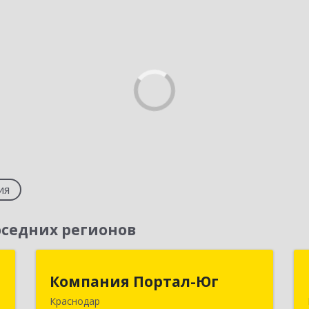
ия
седних регионов
т
Компания Портал-Юг
Компания Портал-Юг
Краснодар
,
350020, Краснодарский край,