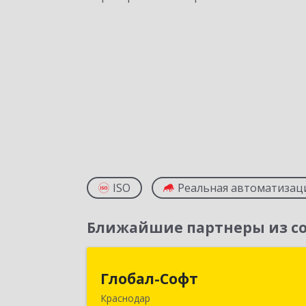
ISO
Реальная автоматизац
Ближайшие партнеры из со
Глобал-Соф
Глобал-Софт
Краснодар
350018, Краснодарский край