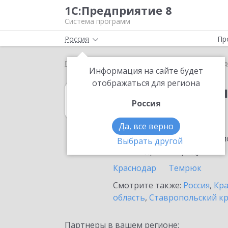
1С:Предприятие 8
Система программ
Россия
Пр
Главная
1С:Бухгалтерия государственного учрежд
Информация на сайте будет
отображаться для региона
1С:Бухгалтерия
Россия
в Тимашевске
Да, все верно
Ознакомьтесь с информацио
Выбрать другой
или внедрение продукта.
Краснодар
Темрюк
Смотрите также:
Россия
,
Кра
область
,
Ставропольский к
Партнеры в вашем регионе: