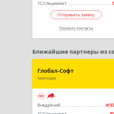
1С:Специалист
Отправить заявку
Отправить заявку
Показать контакты
Назад
Ближайшие партнеры из со
Глобал-Соф
Глобал-Софт
Краснодар
350018, Краснодарский край
Краснодар г, Сормовская ул, дом № 
Подробне
Внедрений
413
1С:Специалист
8