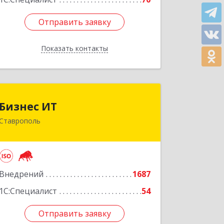
Отправить заявку
Отправить заявку
Показать контакты
Назад
Бизнес ИТ
Бизнес ИТ
Ставрополь
355035, Ставропольский край,
Ставрополь г, 1 Промышленная ул,
дом № 3, корпус А
Подробнее
Внедрений
1687
1С:Специалист
54
Отправить заявку
Отправить заявку