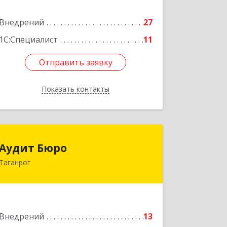
Подробнее
Внедрений
27
1С:Специалист
11
Отправить заявку
Отправить заявку
Показать контакты
Назад
Аудит Бюро
Аудит Бюро
Таганрог
347900, Ростовская обл, Таганрог г,
Лермонтовский пер, дом № 7 "А"
Подробнее
Внедрений
13