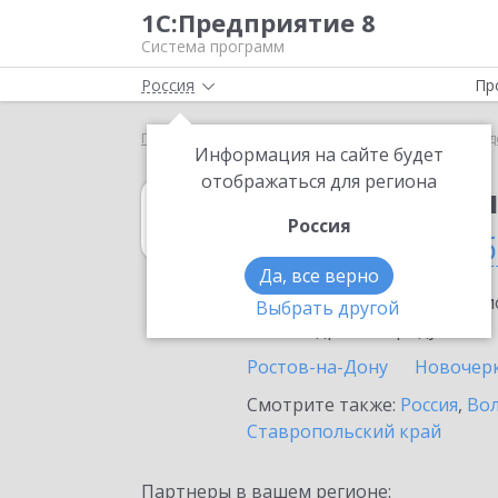
1С:Предприятие 8
Система программ
Россия
Пр
Главная
1С:Бухгалтерия государственного учрежд
Информация на сайте будет
отображаться для региона
1С:Бухгалтерия
Россия
в Ростовской о
Да, все верно
Ознакомьтесь с информацио
Выбрать другой
или внедрение продукта.
Ростов-на-Дону
Новочерк
Смотрите также:
Россия
,
Вол
Ставропольский край
Партнеры в вашем регионе: