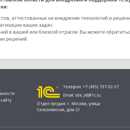
на:
стов, аттестованных на внедрение технологий и решен
атизации ваших задач.
ий в вашей или близкой отрасли. Вы можете обратитьс
ми решений.
Телефон:
+7 (495) 737-92-57
льности
Email:
site_v8@1c.ru
 сайту
Отдел продаж:
г. Москва
,
улица
Селезнёвская, дом 21