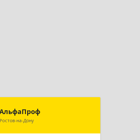
АльфаПроф
АльфаПроф
Ростов-на-Дону
344082, Ростовская обл, город
Ростов-на-Дону г.о., Ростов-на-Дону
г, Шаумяна ул, дом № 36А, оф.309 А