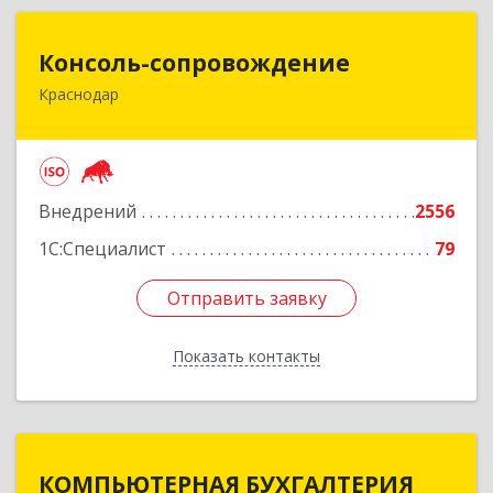
Консоль-сопровождение
Консоль-сопровождение
Краснодар
350051, Краснодарский край, Краснодар г,
Дзержинского ул, дом № 38/1
Подробнее
Внедрений
2556
1С:Специалист
79
Отправить заявку
Отправить заявку
Показать контакты
Назад
КОМПЬЮТЕРНАЯ БУХГАЛТЕРИЯ
КОМПЬЮТЕРНАЯ БУХГАЛТЕРИЯ