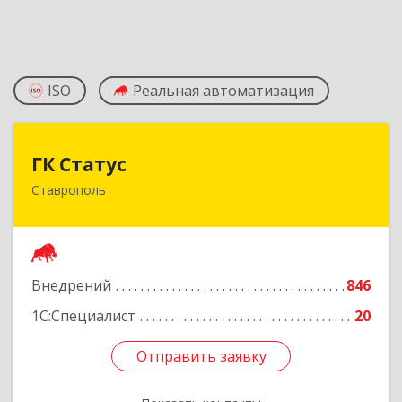
ISO
Реальная автоматизация
ГК Статус
ГК Статус
Ставрополь
355002, Ставропольский край, Ставрополь г,
Лермонтова ул, дом № 187
Подробнее
Внедрений
846
1С:Специалист
20
Отправить заявку
Отправить заявку