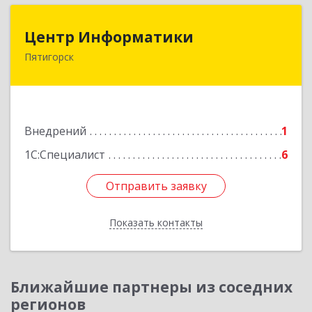
Центр Информатики
Центр Информатики
Пятигорск
357500, Ставропольский край, Пятигорск г,
Московская ул, дом № 84
Подробнее
Внедрений
1
1С:Специалист
6
Отправить заявку
Отправить заявку
Показать контакты
Назад
Ближайшие партнеры из соседних
регионов