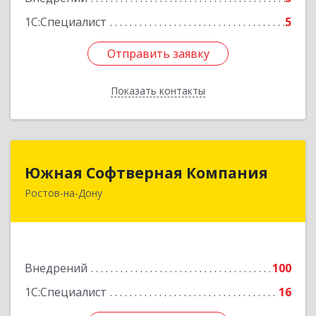
1С:Специалист
5
Отправить заявку
Отправить заявку
Показать контакты
Назад
Южная Софтверная Компания
Южная Софтверная Компания
Ростов-на-Дону
344116, Ростовская обл, Ростов-на-Дону г, 2-я
Володарского ул, Здание № 76, оф.203
Подробнее
Внедрений
100
1С:Специалист
16