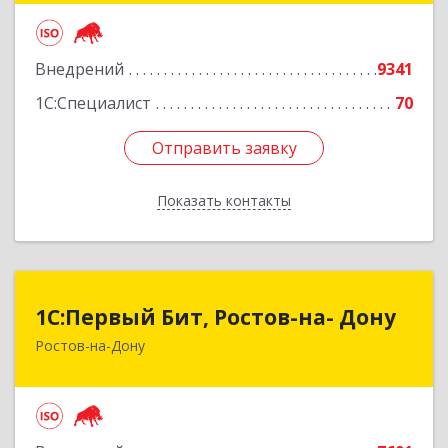
Подробнее
Внедрений
9341
1С:Специалист
70
Отправить заявку
Отправить заявку
Показать контакты
Назад
1С:Первый Бит, Ростов-на- Дону
1С:Первый Бит, Ростов-на- Дону
Ростов-на-Дону
344091, Ростовская обл, Ростов-на-Дону г,
Малиновского ул, дом № 3, корпус 1, пом.36
Подробнее