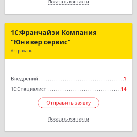
Показать контакты
Назад
1С:Франчайзи Компания
1С:Франчайзи Компания
"Юнивер сервис"
"Юнивер сервис"
Астрахань
414040, Астраханская обл, Астрахань г, Карла
Маркса пл., дом № 3, корпус 1, оф.№3 (2-й этаж)
Внедрений
1
Подробнее
1С:Специалист
14
Отправить заявку
Отправить заявку
Показать контакты
Назад