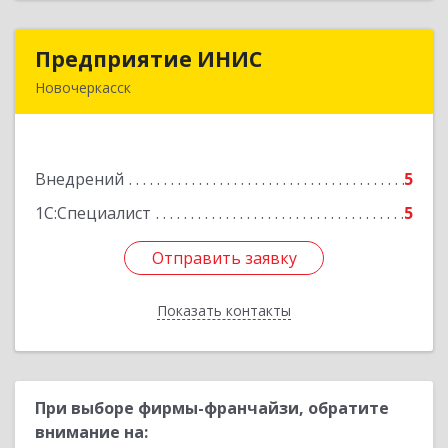
Предприятие ИНИС
Предприятие ИНИС
Новочеркасск
346430, Ростовская обл, Новочеркасск г,
Московская ул, дом № 6, оф.8
Внедрений
5
Подробнее
1С:Специалист
5
Отправить заявку
Отправить заявку
Показать контакты
Назад
При выборе фирмы-франчайзи, обратите
внимание на: