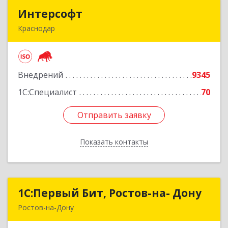
Интерсофт
Интерсофт
Краснодар
350020, Краснодарский край, Краснодар г,
Рашпилевская ул, дом № 179/1, оф.618
Внедрений
9345
Подробнее
1С:Специалист
70
Отправить заявку
Отправить заявку
Показать контакты
Назад
1С:Первый Бит, Ростов-на- Дону
1С:Первый Бит, Ростов-на- Дону
Ростов-на-Дону
344091, Ростовская обл, Ростов-на-Дону г,