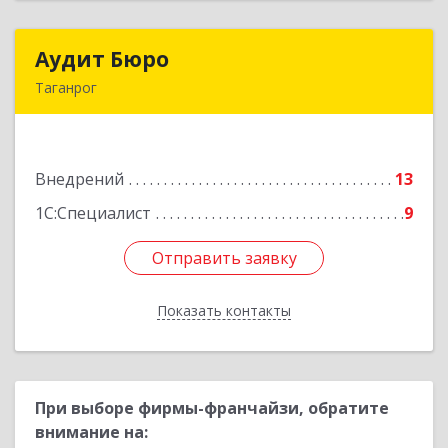
Аудит Бюро
Аудит Бюро
Таганрог
347900, Ростовская обл, Таганрог г,
Лермонтовский пер, дом № 7 "А"
Внедрений
13
Подробнее
1С:Специалист
9
Отправить заявку
Отправить заявку
Показать контакты
Назад
При выборе фирмы-франчайзи, обратите
внимание на: