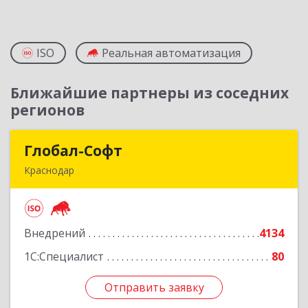
ISO
Реальная автоматизация
Ближайшие партнеры из соседних
регионов
Глобал-Софт
Глобал-Софт
Краснодар
350018, Краснодарский край, Краснодар г,
Сормовская ул, дом № 7
Внедрений
4134
Подробнее
1С:Специалист
80
Отправить заявку
Отправить заявку