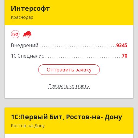
Интерсофт
Интерсофт
Краснодар
350020, Краснодарский край, Краснодар г,
Рашпилевская ул, дом № 179/1, оф.618
Внедрений
9345
Подробнее
1С:Специалист
70
Отправить заявку
Отправить заявку
Показать контакты
Назад
1С:Первый Бит, Ростов-на- Дону
1С:Первый Бит, Ростов-на- Дону
Ростов-на-Дону
344091, Ростовская обл, Ростов-на-Дону г,