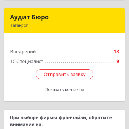
Аудит Бюро
Аудит Бюро
Таганрог
347900, Ростовская обл, Таганрог г,
Лермонтовский пер, дом № 7 "А"
Внедрений
13
Подробнее
1С:Специалист
9
Отправить заявку
Отправить заявку
Показать контакты
Назад
При выборе фирмы-франчайзи, обратите
внимание на: