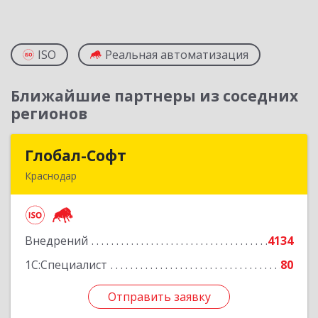
ISO
Реальная автоматизация
Ближайшие партнеры из соседних
регионов
Глобал-Софт
Глобал-Софт
Краснодар
350018, Краснодарский край, Краснодар г,
Сормовская ул, дом № 7
Внедрений
4134
Подробнее
1С:Специалист
80
Отправить заявку
Отправить заявку