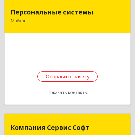
Персональные системы
Персональные системы
Майкоп
385000, Адыгея Респ, Майкоп г, Заводская ул,
дом № 2
Подробнее
Отправить заявку
Отправить заявку
Показать контакты
Назад
Компания Сервис Софт
Компания Сервис Софт