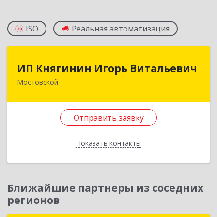
ISO
Реальная автоматизация
ИП Княгинин Игорь Витальевич
ИП Княгинин Игорь Витальевич
Мостовской
352570, Краснодарский край, Мостовский р-н,
Мостовской пгт, Гоголя ул, дом № 113, кв.3
Отправить заявку
Подробнее
Отправить заявку
Показать контакты
Назад
Ближайшие партнеры из соседних
регионов