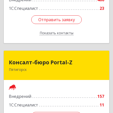
1С:Специалист
23
Отправить заявку
Отправить заявку
Показать контакты
Назад
Консалт-бюро Portal-Z
Консалт-бюро Portal-Z
Пятигорск
357502, Ставропольский край, Пятигорск г,
Козлова ул, дом № 24/4
Подробнее
Внедрений
157
1С:Специалист
11