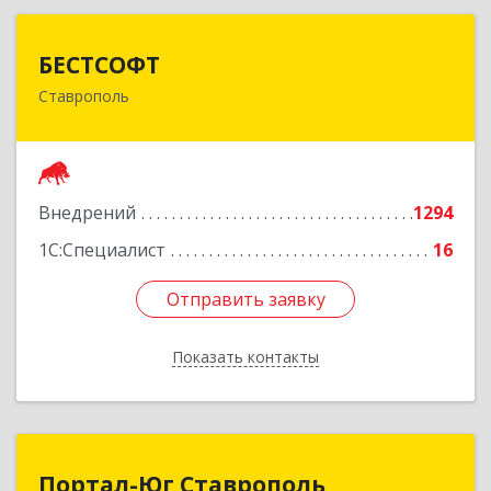
БЕСТСОФТ
БЕСТСОФТ
Ставрополь
355011, Ставропольский край, Ставрополь г,
45 Параллель ул, дом № 38, оф.151
Подробнее
Внедрений
1294
1С:Специалист
16
Отправить заявку
Отправить заявку
Показать контакты
Назад
Портал-Юг Ставрополь
Портал-Юг Ставрополь