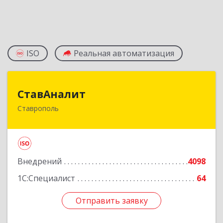
ISO
Реальная автоматизация
СтавАналит
СтавАналит
Ставрополь
355045, Ставропольский край, Ставрополь г,
Пирогова ул, дом № 66
Подробнее
Внедрений
4098
1С:Специалист
64
Отправить заявку
Отправить заявку