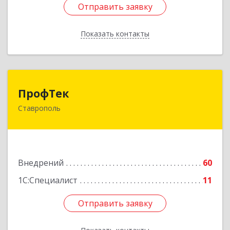
Отправить заявку
Отправить заявку
Показать контакты
Назад
ПрофТек
ПрофТек
Ставрополь
355000, Ставропольский край, Ставрополь г,
Дзержинского, дом № 158, оф.1404
Подробнее
Внедрений
60
1С:Специалист
11
Отправить заявку
Отправить заявку