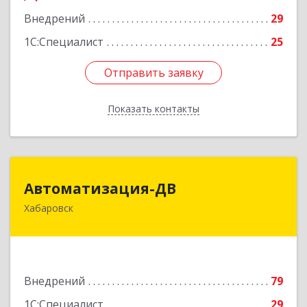
Внедрений
29
1С:Специалист
25
Отправить заявку
Отправить заявку
Показать контакты
Назад
Автоматизация-ДВ
Автоматизация-ДВ
Хабаровск
680013, Хабаровский край, Хабаровск г,
Шабадина ул, дом № 19а, оф.200
Подробнее
Внедрений
79
1С:Специалист
29