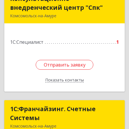
внедренческий центр "Спк"
внедренческий центр "Спк"
Комсомольск-на-Амуре
681013, Хабаровский край, Комсомольск-на-
Амуре г, Димитрова, дом № 5, кв.302
1С:Специалист
1
Подробнее
Отправить заявку
Отправить заявку
Показать контакты
Назад
1С:Франчайзинг. Счетные
1С:Франчайзинг. Счетные
Системы
Системы
Комсомольск-на-Амуре