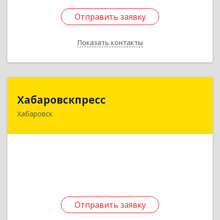
Отправить заявку
Отправить заявку
Показать контакты
Назад
Хабаровскпресс
Хабаровскпресс
Хабаровск
380030, Хабаровский край, Хабаровск г, Мухина
ул, дом № 14-67
Подробнее
Отправить заявку
Отправить заявку