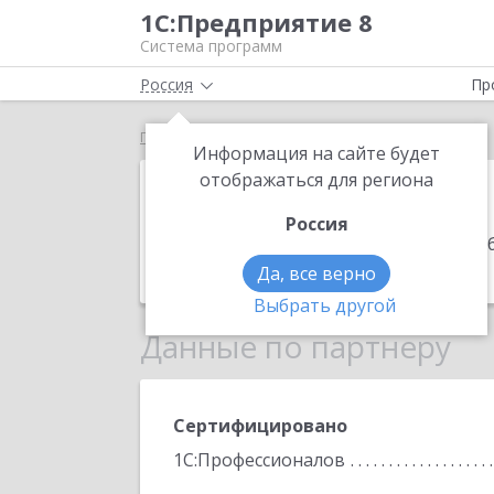
1С:Предприятие 8
Система программ
Россия
Пр
Главная
НИКС
Информация на сайте будет
НИКС
отображаться для региона
Россия
Адрес:
680009, Хабаровский край, Хаб
Телефон:
+7 (4212) 38-1919
Да, все верно
Выбрать другой
Данные по партнеру
Сертифицировано
1С:Профессионалов