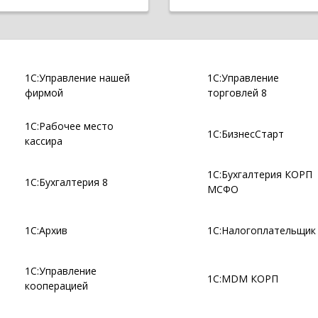
1С:Управление нашей
1С:Управление
фирмой
торговлей 8
1С:Рабочее место
1С:БизнесСтарт
кассира
1С:Бухгалтерия КОРП
1С:Бухгалтерия 8
МСФО
1С:Архив
1С:Налогоплательщик
1С:Управление
1С:MDM КОРП
кооперацией