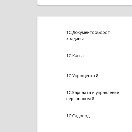
1С:Документооборот
холдинга
1С:Касса
1С:Упрощенка 8
1С:Зарплата и управление
персоналом 8
1С:Садовод