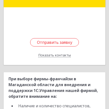
Камчатский г, 50 лет Октября пр-кт, дом № 5/1,
оф.2
Подробнее
Отправить заявку
Отправить заявку
Показать контакты
Назад
При выборе фирмы-франчайзи в
Магаданской области для внедрения и
поддержки 1С:Управления нашей фирмой,
обратите внимание на:
Наличие и количество специалистов,