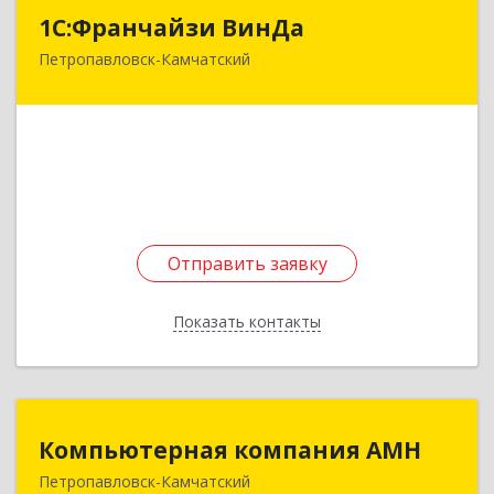
1С:Франчайзи ВинДа
1С:Франчайзи ВинДа
Петропавловск-Камчатский
683001, Камчатский край, Петропавловск-
Камчатский г, Советская ул, дом № 50
Подробнее
Отправить заявку
Отправить заявку
Показать контакты
Назад
Компьютерная компания АМН
Компьютерная компания АМН
Петропавловск-Камчатский
683024, Камчатский край, Петропавловск-