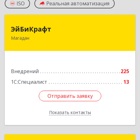
ISO
Реальная автоматизация
ЭйБиКрафт
ЭйБиКрафт
Магадан
685000, Магаданская обл, Магадан г, Полярная
ул, дом № 21А
Подробнее
Внедрений
225
1С:Специалист
13
Отправить заявку
Отправить заявку
Показать контакты
Назад