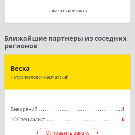
Показать контакты
Назад
Ближайшие партнеры из соседних
регионов
Веска
Веска
Петропавловск-Камчатский
683031, Камчатский край, Петропавловск-
Камчатский г, Карла Маркса пр-кт, дом № 29/1,
оф.300
Подробнее
Внедрений
1
1С:Специалист
6
Отправить заявку
Отправить заявку