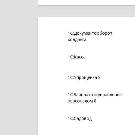
1С:Документооборот
холдинга
1С:Касса
1С:Упрощенка 8
1С:Зарплата и управление
персоналом 8
1С:Садовод