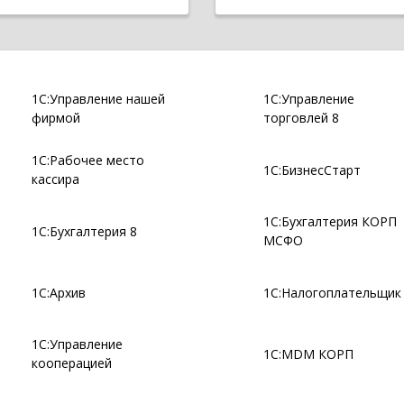
1С:Управление нашей
1С:Управление
фирмой
торговлей 8
1С:Рабочее место
1С:БизнесСтарт
кассира
1С:Бухгалтерия КОРП
1С:Бухгалтерия 8
МСФО
1С:Архив
1С:Налогоплательщик
1С:Управление
1С:MDM КОРП
кооперацией