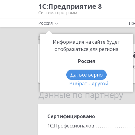
1С:Предприятие 8
Система программ
Россия
Пр
Главная
Консалтинговая компания "Регламент"
Информация на сайте будет
Консалтингов
отображаться для региона
Россия
Адрес:
680021, Хабаровский край, Хаб
Телефон:
(924) 108-2640
Да, все верно
Выбрать другой
Данные по партнеру
Сертифицировано
1С:Профессионалов