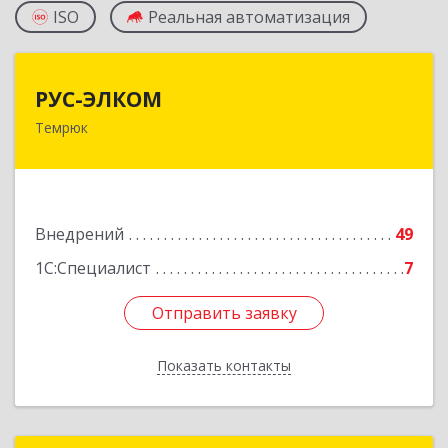
ISO
Реальная автоматизация
РУС-ЭЛКОМ
РУС-ЭЛКОМ
Темрюк
353500, Краснодарский край, Темрюкский р-н,
Темрюк г, Ленина ул, дом № 104
Подробнее
Внедрений
49
1С:Специалист
7
Отправить заявку
Отправить заявку
Показать контакты
Назад