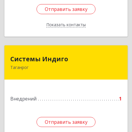
Отправить заявку
Отправить заявку
Показать контакты
Назад
Системы Индиго
Системы Индиго
Таганрог
347924, Ростовская обл, Таганрог г,
Черняховского ул, дом № 9-в
Подробнее
Внедрений
1
Отправить заявку
Отправить заявку