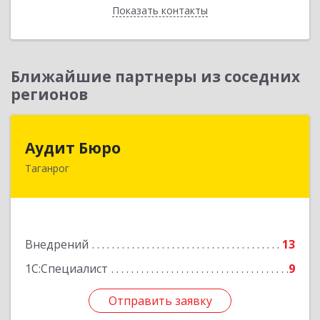
Показать контакты
Назад
Ближайшие партнеры из соседних
регионов
Аудит Бюро
Аудит Бюро
Таганрог
347900, Ростовская обл, Таганрог г,
Лермонтовский пер, дом № 7 "А"
Подробнее
Внедрений
13
1С:Специалист
9
Отправить заявку
Отправить заявку