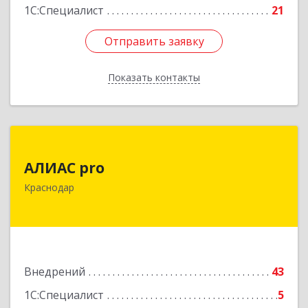
1С:Специалист
21
Отправить заявку
Отправить заявку
Показать контакты
Назад
АЛИАС pro
АЛИАС pro
350031, Краснодарский край, Краснодар г,
Краснодар
Целиноградская ул, дом № 6, кв.31
Подробнее
Внедрений
43
1С:Специалист
5