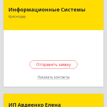
Информационные Системы
Информационные Системы
353200, Краснодарский край, Динской р-н,
Краснодар
Динская ст-ца, Линейная ул, дом № 123
Подробнее
Отправить заявку
Отправить заявку
Показать контакты
Назад
ИП Авдеенко Елена
ИП Авдеенко Елена