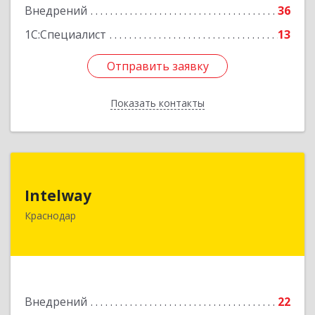
Внедрений
36
1С:Специалист
13
Отправить заявку
Отправить заявку
Показать контакты
Назад
Intelway
Intelway
350072, Краснодарский край, Краснодар г,
Краснодар
Московская ул, дом № 97, пом.12
Подробнее
Внедрений
22