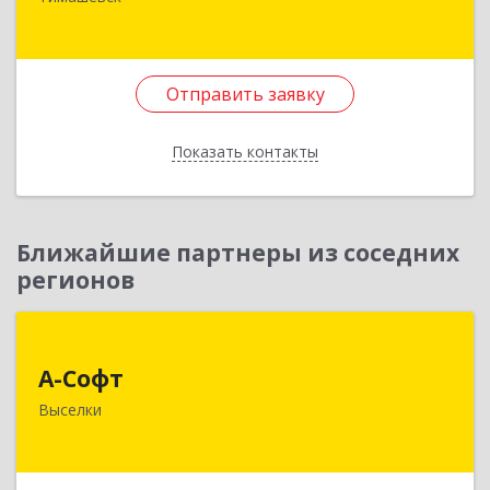
Медведовская ст-ца, Чайковского ул, дом № 69
Подробнее
Отправить заявку
Отправить заявку
Показать контакты
Назад
Ближайшие партнеры из соседних
регионов
А-Софт
А-Софт
353100, Краснодарский край, Выселковский
Выселки
район, Выселки ст-ца, Степная ул, дом № 1
Подробнее