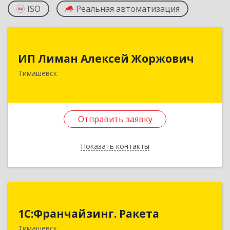
ISO
Реальная автоматизация
ИП Лиман Алексей Жоржович
ИП Лиман Алексей Жоржович
352731, Краснодарский край, Тимашевский р-н,
Тимашевск
Комсомольский п, Мира ул, дом № 76
Подробнее
Отправить заявку
Отправить заявку
Показать контакты
Назад
1С:Франчайзинг. Ракета
1С:Франчайзинг. Ракета
Краснодарский край, Тимашевский р-н,
Тимашевск