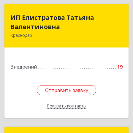
ИП Елистратова Татьяна
ИП Елистратова Татьяна
Валентиновна
Валентиновна
Краснодар
350900, Краснодарский край, Краснодар г,
Урожайная 3-я ул, дом № 39, кв.10
Подробнее
Внедрений
19
Отправить заявку
Отправить заявку
Показать контакты
Назад