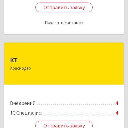
Отправить заявку
Отправить заявку
Показать контакты
Назад
КТ
КТ
353200, Краснодарский край, Динской р-н,
Краснодар
Динская ст-ца, Красная, дом № 106, кв.7
Подробнее
Внедрений
4
1С:Специалист
4
Отправить заявку
Отправить заявку