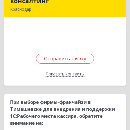
консалтинг
консалтинг
Краснодар
353730, Краснодарский край, Каневской р-н,
Каневская ст-ца, Горького ул, дом № 95
Подробнее
Отправить заявку
Отправить заявку
Показать контакты
Назад
При выборе фирмы-франчайзи в
Тимашевске для внедрения и поддержки
1С:Рабочего места кассира, обратите
внимание на: