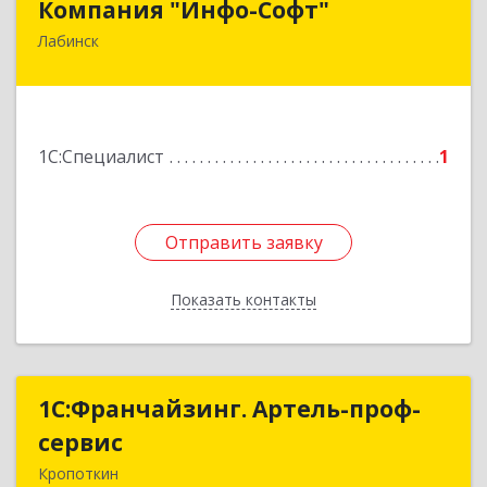
Компания "Инфо-Софт"
Лабинск
352500, Краснодарский край, Лабинский р-н,
Лабинск г, Константинова ул, дом № 72
Подробнее
1С:Специалист
1
Отправить заявку
Отправить заявку
Показать контакты
Назад
1С:Франчайзинг. Артель-проф-
1С:Франчайзинг. Артель-проф-
сервис
сервис
Кропоткин