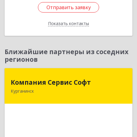
Отправить заявку
Подробнее
Отправить заявку
Показать контакты
Назад
Ближайшие партнеры из соседних
регионов
Компания Сервис Софт
Компания Сервис Софт
Курганинск
352430, Краснодарский край, Курганинск г,
Розы Люксембург ул, дом № 333
Подробнее