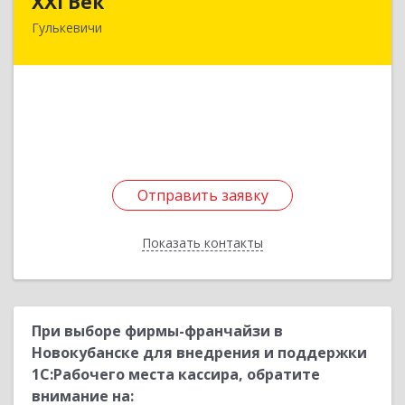
XXI Век
Гулькевичи
352180, Краснодарский край, Отрадо-
Кубанское с, Северная ул, дом № 11
Подробнее
Отправить заявку
Отправить заявку
Показать контакты
Назад
При выборе фирмы-франчайзи в
Новокубанске для внедрения и поддержки
1С:Рабочего места кассира, обратите
внимание на: