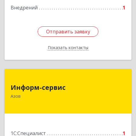
Внедрений
1
Отправить заявку
Отправить заявку
Показать контакты
Назад
Информ-сервис
Информ-сервис
346780, Ростовская обл, Азов г, Чехова ул, дом
Азов
№ 28
Подробнее
1С:Специалист
1