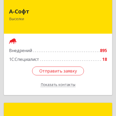
А-Софт
А-Софт
353100, Краснодарский край, Выселковский
Выселки
район, Выселки ст-ца, Степная ул, дом № 1
Подробнее
Внедрений
895
1С:Специалист
18
Отправить заявку
Отправить заявку
Показать контакты
Назад
РегионИТ