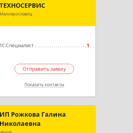
ТЕХНОСЕРВИС
ТЕХНОСЕРВИС
Малоярославец
249094, Калужская обл,
Малоярославецкий р-н,
Малоярославец г, Зеленая ул, дом №
2а
1С:Специалист
1
Подробнее
Отправить заявку
Отправить заявку
Показать контакты
Назад
ИП Рожкова Галина
ИП Рожкова Галина
Николаевна
Николаевна
Чехов