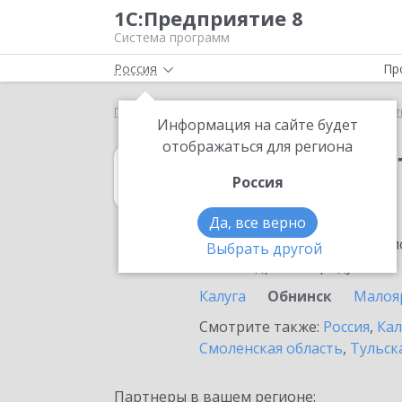
1С:Предприятие 8
Система программ
Россия
Пр
Главная
1С:Рабочее место кассира
Выбор парт
Информация на сайте будет
отображаться для региона
1С:Рабочее мес
Россия
в Обнинске
Да, все верно
Ознакомьтесь с информацио
Выбрать другой
или внедрение продукта.
Калуга
Обнинск
Малоя
Смотрите также:
Россия
,
Кал
Смоленская область
,
Тульск
Партнеры в вашем регионе: