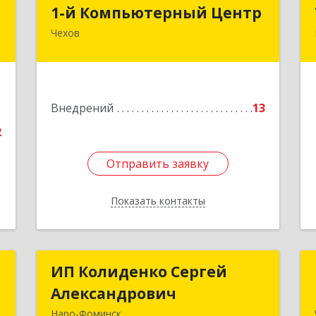
"
1-й Компьютерный Центр
1-й Компьютерный Центр
Чехов
-
142306, Московская обл, Чеховский р-
,
н, Чехов г, Речной туп, стр.9
0
Подробнее
е
1
Внедрений
13
2
Отправить заявку
Отправить заявку
Показать контакты
Назад
о
ИП Колиденко Сергей
ИП Колиденко Сергей
Александрович
Александрович
,
Наро-Фоминск