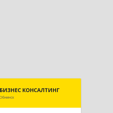
БИЗНЕС КОНСАЛТИНГ
БИЗНЕС КОНСАЛТИНГ
Обнинск
249032, Калужская обл, Обнинск г,
Курчатова ул, дом № 27/2, пом.281