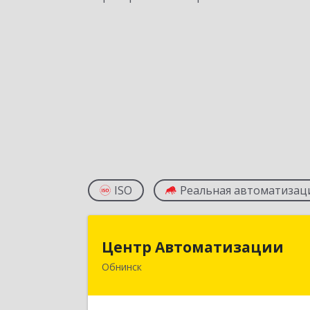
ISO
Реальная автоматизац
Центр Автоматизаци
Центр Автоматизации
Обнинск
249037, Калужская обл, Обнинск г
Треугольная пл, дом № 1, оф.