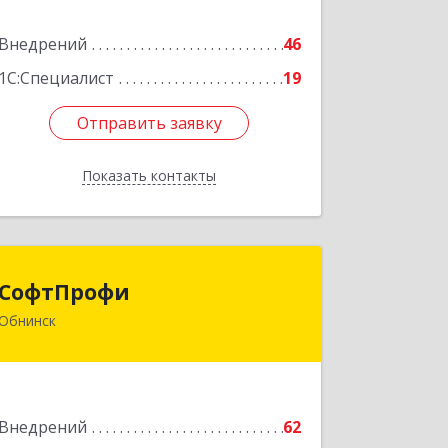
Подробнее
Внедрений
46
1С:Специалист
19
Отправить заявку
Отправить заявку
Показать контакты
Назад
СофтПрофи
СофтПрофи
Обнинск
249038, Калужская обл, Обнинск г,
Любого ул, дом № 9а, оф.105
Подробнее
Внедрений
62