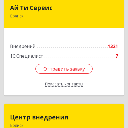
Ай Ти Сервис
Ай Ти Сервис
Брянск
241035, Брянская обл, Брянск г, Брянской
Пролетарской Дивизии ул, дом № 9
Подробнее
Внедрений
1321
1С:Специалист
7
Отправить заявку
Отправить заявку
Показать контакты
Назад
Центр внедрения
Центр внедрения
Брянск
241020, Брянская обл, Брянск г, Транспортная