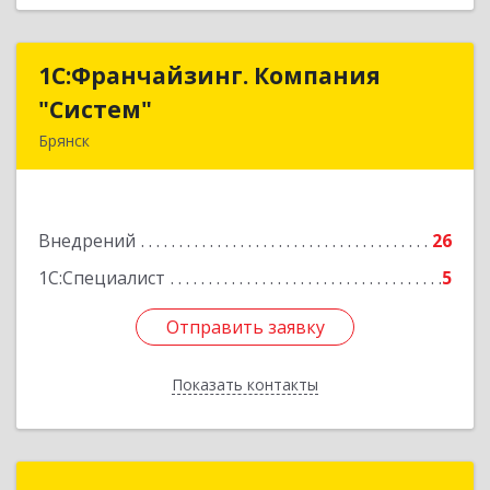
1С:Франчайзинг. Компания
1С:Франчайзинг. Компания
"Систем"
"Систем"
Брянск
241016, Брянская обл, Брянск г, Кирова ул, дом
№ 49, кв.1
Внедрений
26
Подробнее
1С:Специалист
5
Отправить заявку
Отправить заявку
Показать контакты
Назад