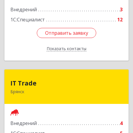
Подробнее
Внедрений
3
1С:Специалист
12
Отправить заявку
Отправить заявку
Показать контакты
Назад
IT Trade
IT Trade
Брянск
241050, Брянская обл, Брянск г, Софьи
Перовской ул, дом № 85
Подробнее
Внедрений
4