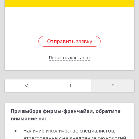
Николаева (Тускул мкр.) ул, дом № 49
Подробнее
Отправить заявку
Отправить заявку
Показать контакты
Назад
<
1
2
При выборе фирмы-франчайзи, обратите
внимание на:
Наличие и количество специалистов,
аттестованных на внедрение технологий