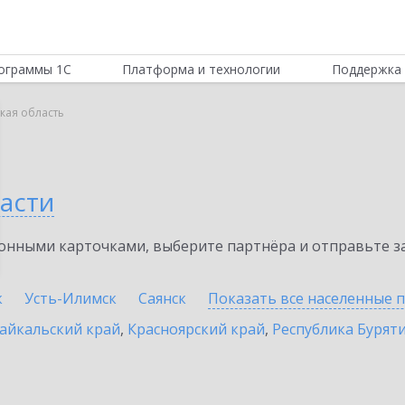
ограммы 1С
Платформа и технологии
Поддержка 
кая область
асти
нными карточками, выберите партнёра и отправьте за
к
Усть-Илимск
Саянск
Показать все населенные
п
айкальский край
,
Красноярский край
,
Республика Бурят