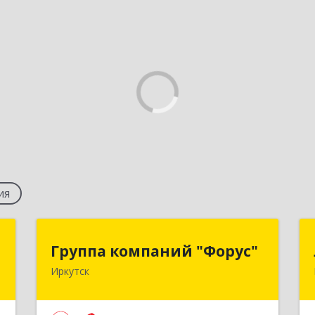
ия
к
Группа компаний "Форус"
Группа компаний "Форус"
Иркутск
,
664007, Иркутская обл, Иркутск г,
,
Ямская ул, дом № 1, корпус 1, оф.1
0