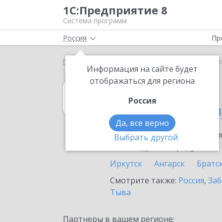
1С:Предприятие 8
Система программ
Россия
Пр
Главная
1С:Розница
Выбор партнёра
Иркутс
Информация на сайте будет
отображаться для региона
1С:Розница
Россия
в Иркутской обл
Да, все верно
Ознакомьтесь с информацио
Выбрать другой
или внедрение продукта.
Иркутск
Ангарск
Братс
Смотрите также:
Россия
,
Заб
Тыва
Партнеры в вашем регионе: