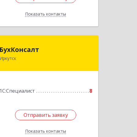
Показать контакты
Назад
БухКонсалт
БухКонсалт
Иркутск
664074, Иркутская обл, Иркутск г,
Игошина ул, дом № 12, кв.24
Подробнее
1С:Специалист
8
Отправить заявку
Отправить заявку
Показать контакты
Назад