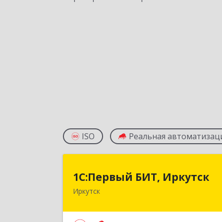
ISO
Реальная автоматизац
1С:Первый БИТ, Иркутс
1С:Первый БИТ, Иркутск
Иркутск
664007, Иркутская обл, Иркутск г
Декабрьских Событий ул, дом № 125
оф.50