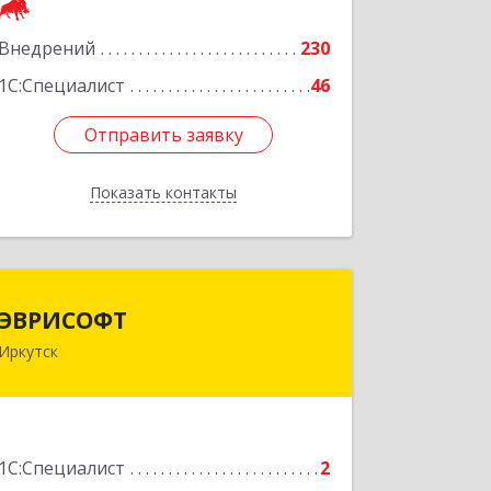
Подробнее
Внедрений
230
1С:Специалист
46
Отправить заявку
Отправить заявку
Показать контакты
Назад
ЭВРИСОФТ
ЭВРИСОФТ
Иркутск
664003, Иркутская обл, Иркутск г,
Дзержинского ул, дом № 10, оф.402
Подробнее
1С:Специалист
2