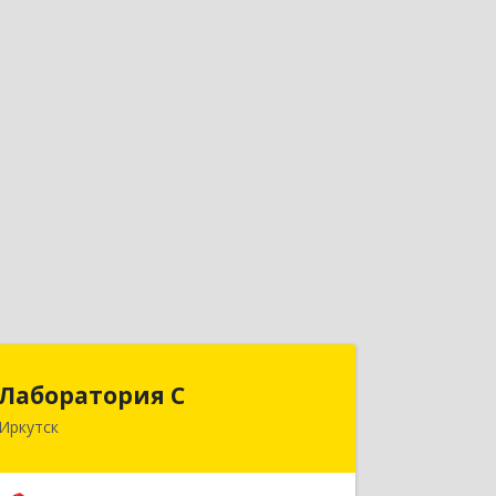
Лаборатория С
Лаборатория С
Иркутск
664003, Иркутская обл, Иркутск г,
Литвинова ул, дом № 4, оф.21