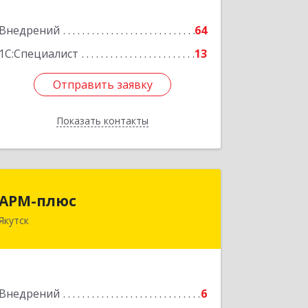
Подробнее
Внедрений
64
1С:Специалист
13
Отправить заявку
Отправить заявку
Показать контакты
Назад
АРМ-плюс
АРМ-плюс
Якутск
677000, Саха /Якутия/ Респ, Якутск г,
Дзержинского ул, дом № 9, кв.53
Подробнее
Внедрений
6