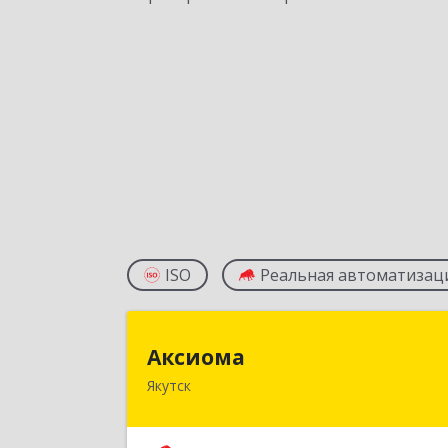
ISO
Реальная автоматизац
Аксиом
Аксиома
Якутск
677000, Саха /Якутия/ Респ, Якутск г
Чиряева ул, дом № 1, кв.1