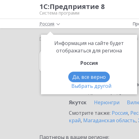
1С:Предприятие 8
Система программ
Россия
Пр
Главная
1С:Розница
Выбор партнёра
Якутск
Информация на сайте будет
отображаться для региона
1С:Розница
Россия
в Якутске
Да, все верно
Ознакомьтесь с информацио
Выбрать другой
или внедрение продукта.
Якутск
Нерюнгри
Вил
Смотрите также:
Россия
,
Рес
край
,
Магаданская область
,
Партнеры в вашем регионе: