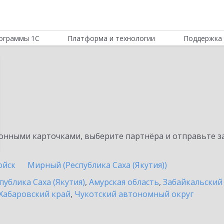
ограммы 1С
Платформа и технологии
Поддержка 
нными карточками, выберите партнёра и отправьте за
юйск
Мирный (Республика Саха (Якутия))
публика Саха (Якутия)
,
Амурская область
,
Забайкальский
Хабаровский край
,
Чукотский автономный округ