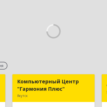
ия
а
Компьютерный Центр
Компьютерный Центр
"Гармония Плюс"
"Гармония Плюс"
,
Якутск
9
677000, Саха /Якутия/ Респ, г.о.город
Якутск, Якутск г, Дзержинского ул,