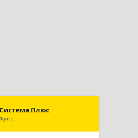
Система Плюс
Система Плюс
Якутск
677000, Саха /Якутия/ Респ, Якутск г,
Пояркова ул, дом № 18, оф.211