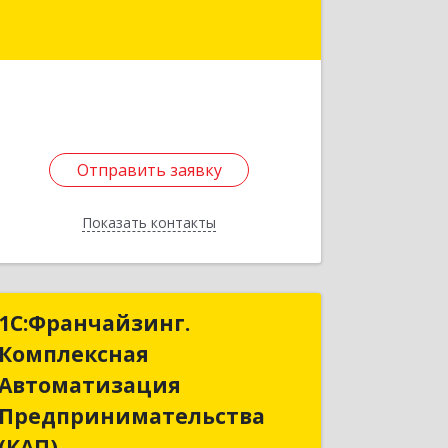
Подробнее
Отправить заявку
Отправить заявку
Показать контакты
Назад
1С:Франчайзинг.
1С:Франчайзинг.
Комплексная
Комплексная
Автоматизация
Автоматизация
Предпринимательства
Предпринимательства
(КАП)
(КАП)