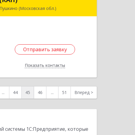
Пушкино (Московская обл.)
141205, Московская обл, Пушкино г,
Пушкинское ш, дом № 3, кв.82
Подробнее
Отправить заявку
Отправить заявку
Показать контакты
Назад
...
44
45
46
...
51
Вперед
>
ий системы 1С:Предприятие, которые