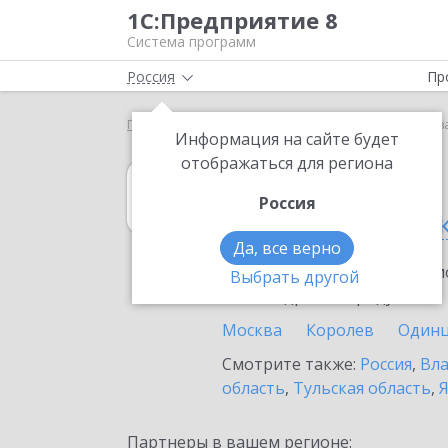
1С:Предприятие 8
Система программ
Россия
Пр
Главная
1С:Розница
Выбор партнёра
Москва
Информация на сайте будет
отображаться для региона
1С:Розница
Россия
в Москве и Мос
Да, все верно
Ознакомьтесь с информацио
Выбрать другой
или внедрение продукта.
Москва
Королев
Один
Смотрите также:
Россия
,
Вла
область
,
Тульская область
,
Я
Партнеры в вашем регионе: