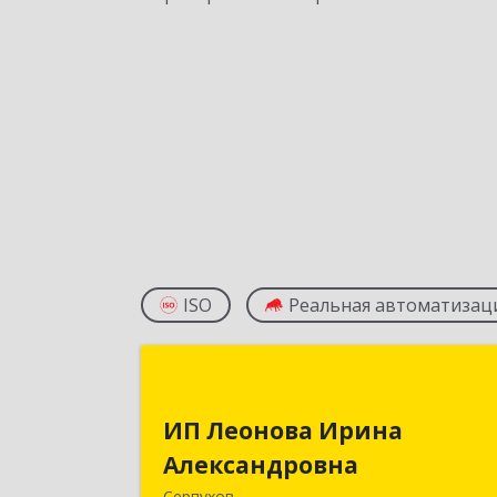
ISO
Реальная автоматизац
ИП Леонова Ирин
Александровн
ИП Леонова Ирина
Александровна
142207, Московская обл, Серпухов г
Звездная ул, дом № 5, кв.11
Серпухов