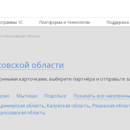
ограммы 1С
Платформа и технологии
Поддержка 
 и Московская область
ковской области
нными карточками, выберите партнёра и отправьте за
цово
Мытищи
Подольск
Показать все населенн
димирская область
,
Калужская область
,
Рязанская облас
рославская область