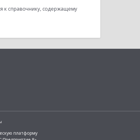
я к справочнику, содержащему
ы
ческую платформу
:Предприятие 8»,