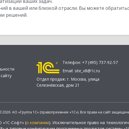
атизации ваших задач.
ий в вашей или близкой отрасли. Вы можете обратитьс
ми решений.
Телефон:
+7 (495) 737-92-57
льности
Email:
site_v8@1c.ru
 сайту
Отдел продаж:
г. Москва
,
улица
Селезнёвская, дом 21
© 2026 АО «Группа 1С» (правопреемник «1С»). Все права на сайт защищен
О «1С-Софт» (
о компании
). Исключительное право на технологи
 8» и типовые конфигурации программных продуктов системы «1С