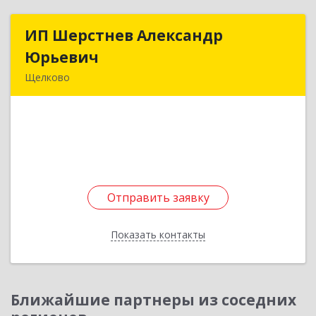
ИП Шерстнев Александр
ИП Шерстнев Александр
Юрьевич
Юрьевич
Щелково
141180, Московская обл, Щелковский р-н,
Загорянский дп, Кирова ул, дом № 28
Подробнее
Отправить заявку
Отправить заявку
Показать контакты
Назад
Ближайшие партнеры из соседних