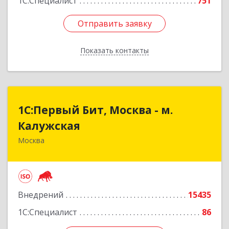
1С:Специалист
751
Отправить заявку
Отправить заявку
Показать контакты
Назад
1С:Первый Бит, Москва - м.
1С:Первый Бит, Москва - м.
Калужская
Калужская
Москва
109147, Москва г, Воронцовская ул, дом № 35А,
строение 1, оф.3/1
Подробнее
Внедрений
15435
1С:Специалист
86