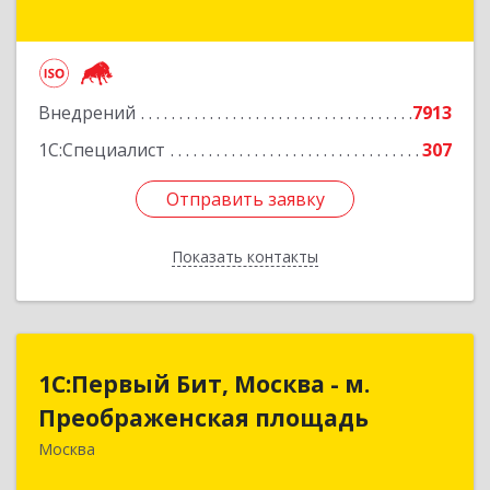
дом № 35, строение 64, пом.12/7
Подробнее
Внедрений
7913
1С:Специалист
307
Отправить заявку
Отправить заявку
Показать контакты
Назад
1С:Первый Бит, Москва - м.
1С:Первый Бит, Москва - м.
Преображенская площадь
Преображенская площадь
Москва
107076, Москва г, Краснобогатырская ул, дом №
89, строение 1, пом.66