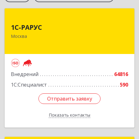
1С-РАРУС
1С-РАРУС
127434, Москва г, Дмитровское ш, дом № 9Б
Москва
Подробнее
Внедрений
64816
1С:Специалист
590
Отправить заявку
Отправить заявку
Показать контакты
Назад