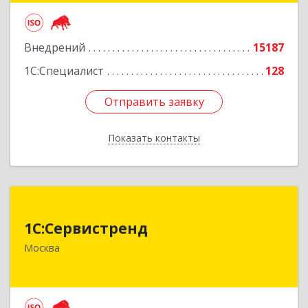
Подробнее
Внедрений
15187
1С:Специалист
128
Отправить заявку
Отправить заявку
Показать контакты
Назад
1С:Сервистренд
1С:Сервистренд
107023, Москва г, Семёновский пер, дом № 15,
Москва
этаж 6, пом.I, ком.4
Подробнее