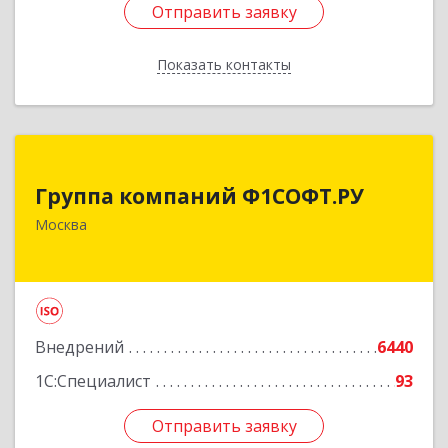
Отправить заявку
Отправить заявку
Показать контакты
Назад
Группа компаний Ф1СОФТ.РУ
Группа компаний Ф1СОФТ.РУ
101000, Москва г, Лубянский проезд, дом №
Москва
27/1с1
Подробнее
Внедрений
6440
1С:Специалист
93
Отправить заявку
Отправить заявку