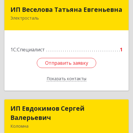
ИП Веселова Татьяна Евгеньевна
ИП Веселова Татьяна Евгеньевна
Электросталь
144000, Московская обл, Электросталь г,
Николаева ул, дом № 6, кв.6
Подробнее
1С:Специалист
1
Отправить заявку
Отправить заявку
Показать контакты
Назад
ИП Евдокимов Сергей
ИП Евдокимов Сергей
Валерьевич
Валерьевич
Коломна
140400, Московская обл, Коломна г,