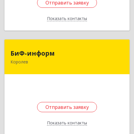
Отправить заявку
Отправить заявку
Показать контакты
Назад
БиФ-информ
БиФ-информ
Королев
141090, Московская обл, Королев г, Большая
Комитетская (Юбилейный мкр) ул, дом № 28
Подробнее
Отправить заявку
Отправить заявку
Показать контакты
Назад