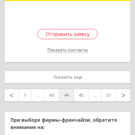
Толстикова ул, дом № 1а, кв.9
Подробнее
Отправить заявку
Отправить заявку
Показать контакты
Назад
Показать еще
<
>
1
...
43
44
45
...
51
При выборе фирмы-франчайзи, обратите
внимание на: