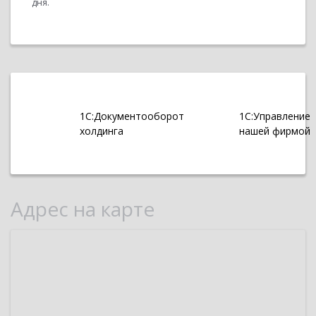
дня.
1С:Документооборот
1С:Управление
холдинга
нашей фирмой
Адрес на карте