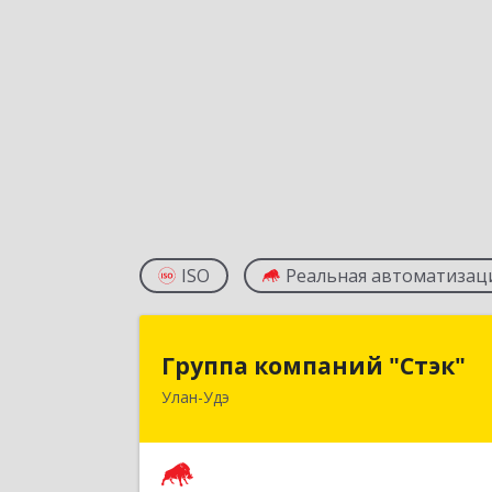
ISO
Реальная автоматизац
Группа компаний "Стэк
Группа компаний "Стэк"
Улан-Удэ
670000, Бурятия Респ, Улан-Удэ г
Советская ул, дом № 2
Подробне