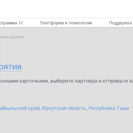
ограммы 1С
Платформа и технологии
Поддержка 
блика Бурятия
рятия
нными карточками, выберите партнёра и отправьте за
айкальский край
,
Иркутская область
,
Республика Тыва