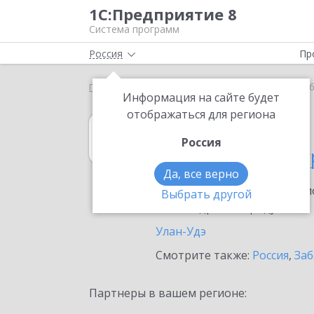
1С:Предприятие 8
Система программ
Россия
Пр
Главная
1С:Розница
Выбор партнёра
Респу
Информация на сайте будет
отображаться для региона
1С:Розница
Россия
в Республике Бу
Да, все верно
Ознакомьтесь с информацио
Выбрать другой
или внедрение продукта.
Улан-Удэ
Смотрите также:
Россия
,
Заб
Партнеры в вашем регионе: