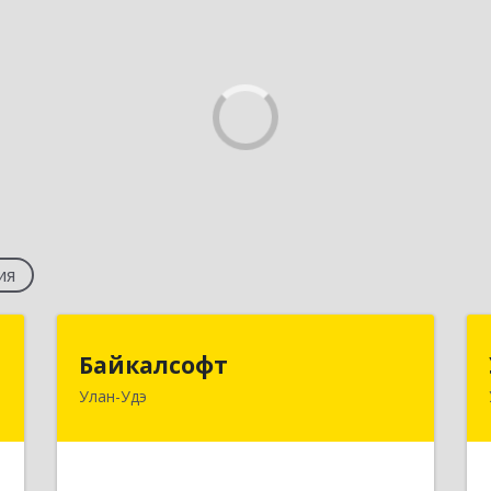
ия
"
Байкалсофт
Байкалсофт
Улан-Удэ
,
670034, Бурятия Респ, Улан-Удэ г,
5
Революции 1905 года ул, дом № 14,
кв.103
е