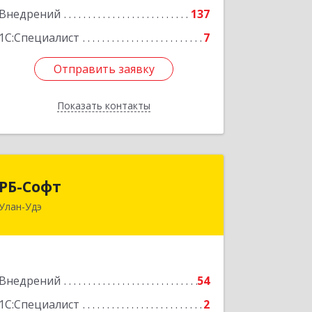
Внедрений
137
1С:Специалист
7
Отправить заявку
Отправить заявку
Показать контакты
Назад
РБ-Софт
РБ-Софт
Улан-Удэ
670000, Бурятия Респ, Улан-Удэ г,
Балтахинова ул, дом № 17, блок Е,
оф.215
Подробнее
Внедрений
54
1С:Специалист
2