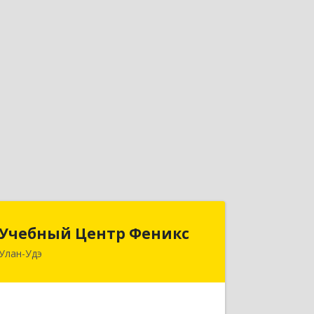
Учебный Центр Феникс
Учебный Центр Феникс
Улан-Удэ
670034, Бурятия Респ, Улан-Удэ г,
Гагарина ул, дом № 22, оф.1
Подробнее