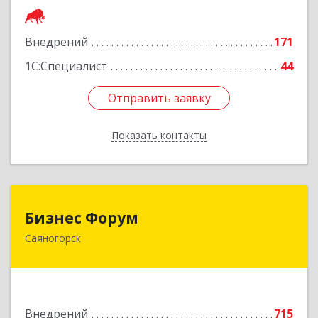
Подробнее
Внедрений
171
1С:Специалист
44
Отправить заявку
Отправить заявку
Показать контакты
Назад
Бизнес Форум
Бизнес Форум
Саяногорск
655603, Хакасия Респ, Саяногорск г, Советский
мкр, дом № 2, кв.262
Подробнее
Внедрений
715