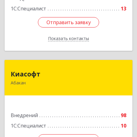
1С:Специалист
13
Отправить заявку
Отправить заявку
Показать контакты
Назад
Киасофт
Киасофт
Абакан
655017, Хакасия Респ, Абакан г, Ивана Ярыгина
ул, дом № 34, оф.5
Подробнее
Внедрений
98
1С:Специалист
10