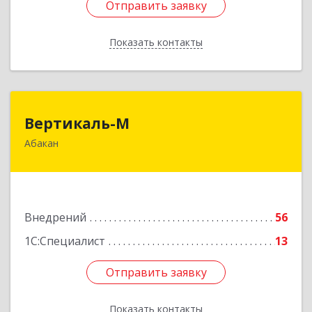
Отправить заявку
Отправить заявку
Показать контакты
Назад
Вертикаль-М
Вертикаль-М
Абакан
655017, Хакасия Респ, Абакан г, Чертыгашева
ул, дом № 124, кв.97Н
Подробнее
Внедрений
56
1С:Специалист
13
Отправить заявку
Отправить заявку
Показать контакты
Назад