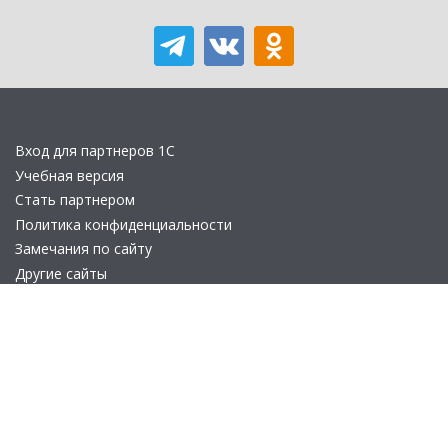
Вход для партнеров 1С
Учебная версия
Стать партнером
Политика конфиденциальности
Замечания по сайту
Другие сайты
Телефон:
+7 (495) 737-92-57
Email:
site_v8@1c.ru
Отдел продаж:
г. Москва
,
улица Селезнёвская, дом 21