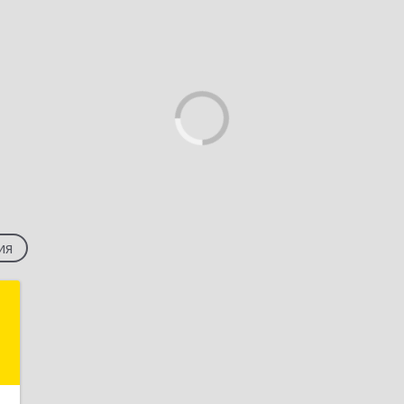
ия
Т
,
,
Б