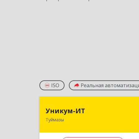
ISO
Реальная автоматизац
Уникум-И
Уникум-ИТ
Туймазы
452757, Башкортостан Респ
Туймазинский р-н, Туймазы г
Заводской пер, дом № 2, корпус 