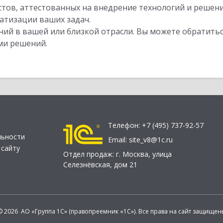
стов, аттестованных на внедрение технологий и решен
атизации ваших задач.
ий в вашей или близкой отрасли. Вы можете обратитьс
ми решений.
Телефон:
+7 (495) 737-92-57
льности
Email:
site_v8@1c.ru
 сайту
Отдел продаж:
г. Москва
,
улица
Селезнёвская, дом 21
© 2026 АО «Группа 1С» (правопреемник «1С»). Все права на сайт защищен