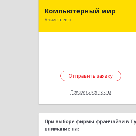
Компьютерный ми
Компьютерный мир
Альметьевск
423450, Татарстан Респ
Альметьевский р-н, Альметьевск г
Индустриальная ул, дом № 17/
Подробне
Отправить заявку
Отправить заявку
Показать контакты
Назад
При выборе фирмы-франчайзи в Ту
внимание на: