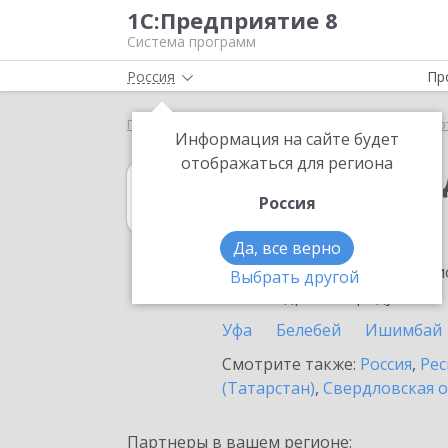
1С:Предприятие 8
Система программ
Россия
Пр
Главная
1С:Платежные документы 8
Выбор пар
Информация на сайте будет
отображаться для региона
1С:Платежные 
Россия
в Туймазах
Да, все верно
Ознакомьтесь с информацио
Выбрать другой
или внедрение продукта.
Уфа
Белебей
Ишимбай
Смотрите также:
Россия
,
Рес
(Татарстан)
,
Свердловская о
Партнеры в вашем регионе: