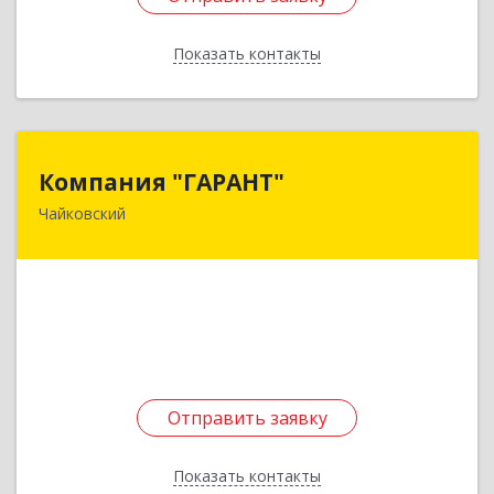
Показать контакты
Назад
Компания "ГАРАНТ"
Компания "ГАРАНТ"
Чайковский
617760, Пермский край, Чайковский г, Карла
Маркса ул, дом № 31, оф.3
Подробнее
Отправить заявку
Отправить заявку
Показать контакты
Назад