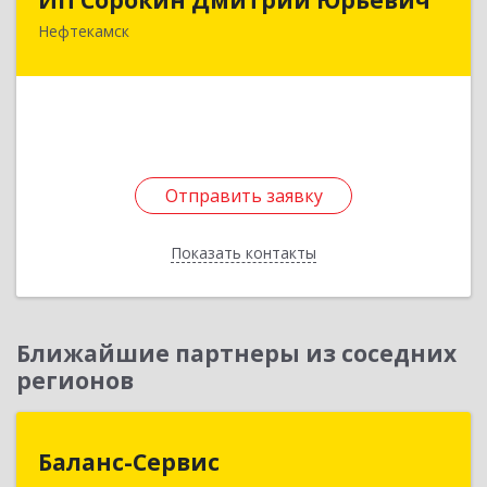
Нефтекамск
452684, Башкортостан Респ, Нефтекамск г,
Дорожная ул, дом № 23, кв.60
Подробнее
Отправить заявку
Отправить заявку
Показать контакты
Назад
Ближайшие партнеры из соседних
регионов
Баланс-Сервис
Баланс-Сервис