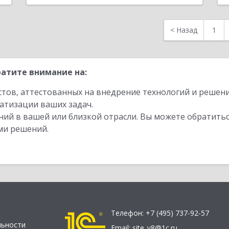
<
Назад
1
атите внимание на:
стов, аттестованных на внедрение технологий и решен
атизации ваших задач.
ий в вашей или близкой отрасли. Вы можете обратитьс
ми решений.
Телефон:
+7 (495) 737-92-57
льности
Email:
site_v8@1c.ru