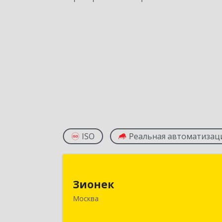
ISO
Реальная автоматизац
Зионе
Зионек
125362, Москва г, Водников ул
Москва
владение № 2, строение 15, этаж 1
блок 1, оф. 