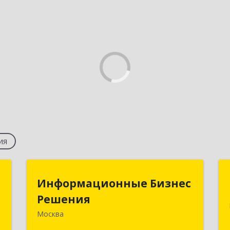
ия
к
Информационные Бизнес
Информационные Бизнес
Решения
Решения
,
,
Москва
115093, Москва г, Большая
5
Серпуховская ул, дом № 44, оф.19