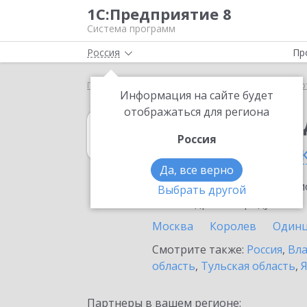
1С:Предприятие 8
Система программ
Россия
Пр
Главная
1С:Платежные документы 8
Выбор пар
Информация на сайте будет
отображаться для региона
1С:Платежные 
Россия
в Москве и Мос
Да, все верно
Ознакомьтесь с информацио
Выбрать другой
или внедрение продукта.
Москва
Королев
Один
Смотрите также:
Россия
,
Вла
область
,
Тульская область
,
Я
Партнеры в вашем регионе: