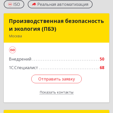
ISO
Реальная автоматизация
Производственная безопасность
Производственная безопасность
и экология (ПБЭ)
и экология (ПБЭ)
Москва
129090, Москва г, вн.тер.г. муниципальный
округ Мещанский, Гиляровского ул, дом № 4,
строение 5, оф.214
Внедрений
50
Подробнее
1С:Специалист
68
Отправить заявку
Отправить заявку
Показать контакты
Назад