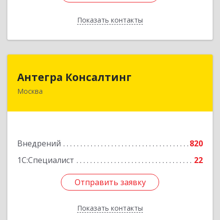
Показать контакты
Назад
Антегра Консалтинг
Антегра Консалтинг
Москва
115419, Москва г, Орджоникидзе ул, дом № 11,
строение 11, оф.903
Подробнее
Внедрений
820
1С:Специалист
22
Отправить заявку
Отправить заявку
Показать контакты
Назад