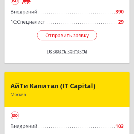
Внедрений
390
Подробнее
1С:Специалист
29
Отправить заявку
Отправить заявку
Показать контакты
Назад
АйТи Капитал (IT Capital)
АйТи Капитал (IT Capital)
Москва
125167, Москва г, вн.тер.г. муниципальный
округ Хорошевский, Викторенко ул, дом № 5,
строение 1, пом.2/11
Подробнее
Внедрений
103