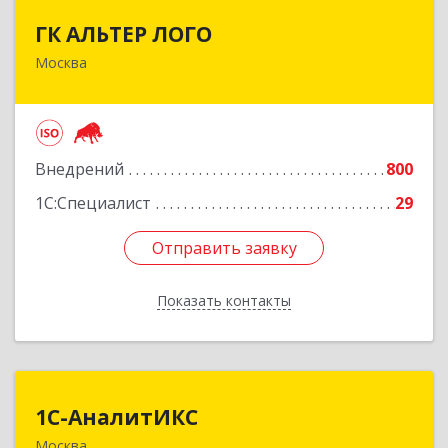
ГК АЛЬТЕР ЛОГО
ГК АЛЬТЕР ЛОГО
Москва
111622, Москва г, Большая Косинская ул, дом №
27, строение 1А, оф.433
Подробнее
Внедрений
800
1С:Специалист
29
Отправить заявку
Отправить заявку
Показать контакты
Назад
1С-АналитИКС
1С-АналитИКС
Москва