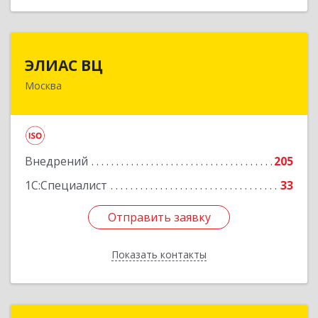
ЭЛИАС ВЦ
ЭЛИАС ВЦ
Москва
127276, Москва г, Марфинский проезд, дом № 4
Подробнее
Внедрений
205
1С:Специалист
33
Отправить заявку
Отправить заявку
Показать контакты
Назад