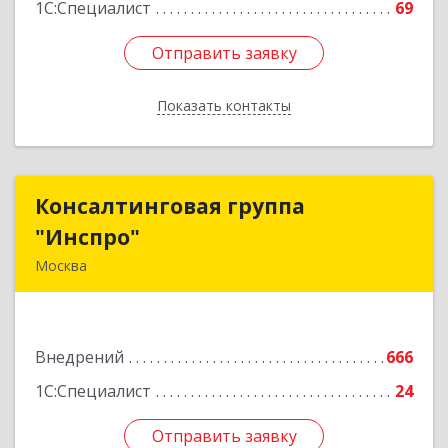
1С:Специалист
69
Отправить заявку
Отправить заявку
Показать контакты
Назад
Консалтинговая группа
Консалтинговая группа
"Инспро"
"Инспро"
Москва
107370, Москва г, Открытое ш, дом № 12,
строение 3, ком.55
Внедрений
666
Подробнее
1С:Специалист
24
Отправить заявку
Отправить заявку