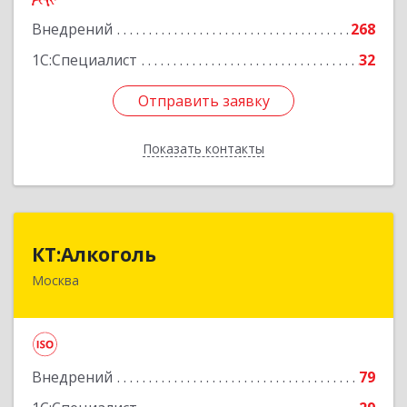
Подробнее
Внедрений
268
1С:Специалист
32
Отправить заявку
Отправить заявку
Показать контакты
Назад
КТ:Алкоголь
КТ:Алкоголь
Москва
111397, Москва г, Зеленый пр-т, дом № 20
Подробнее
Внедрений
79