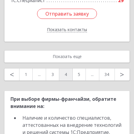
1С:Специалист
29
Отправить заявку
Отправить заявку
Показать контакты
Назад
Показать еще
<
>
1
...
3
4
5
...
34
При выборе фирмы-франчайзи, обратите
внимание на:
Наличие и количество специалистов,
аттестованных на внедрение технологий
и решений системы 1С:Предприятие,