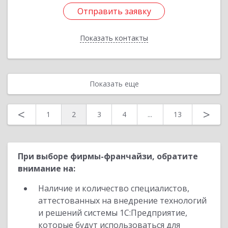
Отправить заявку
Отправить заявку
Показать контакты
Назад
Показать еще
<
>
1
2
3
4
...
13
При выборе фирмы-франчайзи, обратите
внимание на:
Наличие и количество специалистов,
аттестованных на внедрение технологий
и решений системы 1С:Предприятие,
которые будут использоваться для