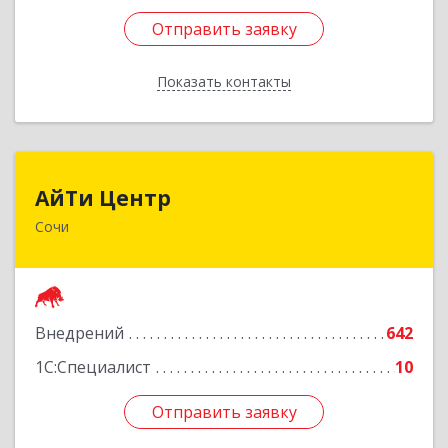
Отправить заявку
Отправить заявку
Показать контакты
Назад
АйТи Центр
АйТи Центр
Сочи
354000, Краснодарский край, Сочи, Московская
ул, дом № 19
Подробнее
Внедрений
642
1С:Специалист
10
Отправить заявку
Отправить заявку