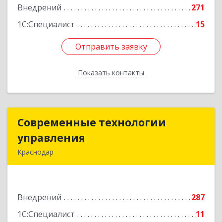
Подробнее
Внедрений
271
1С:Специалист
15
Отправить заявку
Отправить заявку
Показать контакты
Назад
Современные технологии
Современные технологии
управления
управления
Краснодар
350000, Краснодарский край, Краснодар г,
Калинина ул, дом № 327, оф.403
Внедрений
287
Подробнее
1С:Специалист
11