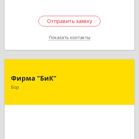
Отправить заявку
Отправить заявку
Показать контакты
Назад
Фирма "БиК"
Фирма "БиК"
606440, Нижегородская обл, Бор г, Советская
Бор
ул, дом № 11
Подробнее