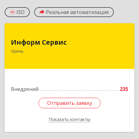
ISO
Реальная автоматизация
Информ Сервис
Информ Сервис
606800, Нижегородская обл, Уренский р-н,
Урень
Урень г, Ленина ул, дом № 95 А
Подробнее
Внедрений
235
Отправить заявку
Отправить заявку
Показать контакты
Назад