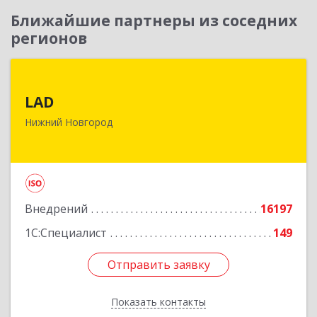
Ближайшие партнеры из соседних
регионов
LAD
LAD
603093, Нижегородская обл, город Нижний
Нижний Новгород
Новгород г.о., Нижний Новгород г, Родионова
ул, дом № 23А, корпус 1, оф.204Б
Подробнее
Внедрений
16197
1С:Специалист
149
Отправить заявку
Отправить заявку
Показать контакты
Назад