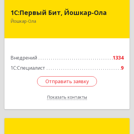
1С:Первый Бит, Йошкар-Ола
1С:Первый Бит, Йошкар-Ола
424000, Марий Эл Респ, Йошкар-Ола г,
Йошкар-Ола
Анциферова ул, дом № 7А, оф.1
Подробнее
Внедрений
1334
1С:Специалист
9
Отправить заявку
Отправить заявку
Показать контакты
Назад
КРУНД