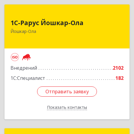
1С-Рарус Йошкар-Ола
1С-Рарус Йошкар-Ола
424004, Марий Эл Респ, Йошкар-Ола г, Волкова
Йошкар-Ола
ул, дом № 68
Подробнее
Внедрений
2102
1С:Специалист
182
Отправить заявку
Отправить заявку
Показать контакты
Назад